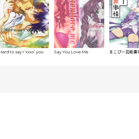
Hard to say I ‘xxxx’ you
Say You Love Me
まこぴー芸能裏