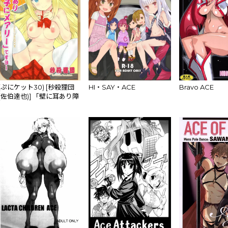
(ぷにケット30) [秒殺狸団
HI・SAY・ACE
Bravo ACE
(佐伯達也)] 「壁に耳あり障
子にメアリー」ですヨ～
(ガールフレンド(仮))