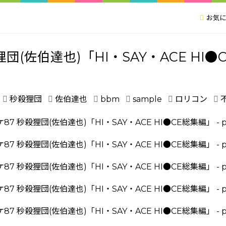
お気に
狸団(佐伯達也)「HI・SAY・ACE HI
秒殺狸団
佐伯達也
bbm
sample
ロリコン