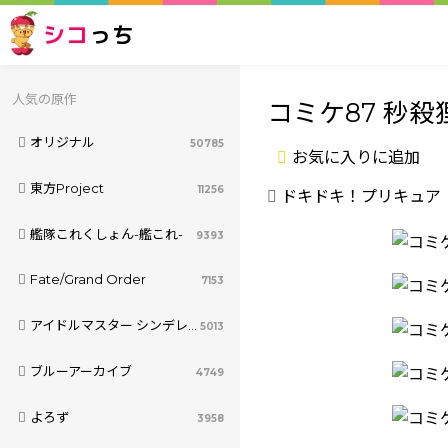
シコ
っち
人気の原作
コミケ87 秒殺
オリジナル
50785
お気に入りに追加
東方Project
11256
ドキドキ！プリキュア
艦隊これくしょん-艦これ-
9393
Fate/Grand Order
7153
アイドルマスター シンデレラガールズ
5013
ブルーアーカイブ
4749
よろず
3958