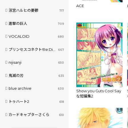
ACE
涼宮ハルヒの憂鬱
717
進撃の巨人
709
VOCALOID
680
プリンセスコネクト!Re:Dive
667
nijisanji
650
鬼滅の刃
635
blue archive
630
Show you Guts Cool Say
な短編集2
トゥハート2
618
カードキャプターさくら
610