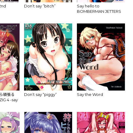
2nd
Don’t say ”bitch”
Say hello to
BOMBERMAN JETTERS
たから頑張る
Don’t say “piggy”
Say the Word
IG 4 -say
rd- (魔法先