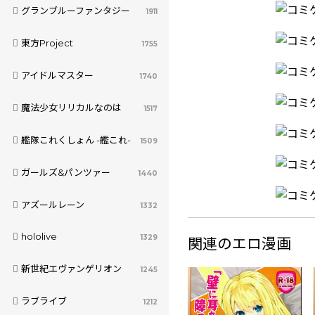
グランブルーファンタジー
1911
東方Project
1755
アイドルマスター
1740
魔法少女リリカルなのは
1517
艦隊これくしょん -艦これ-
1509
ガールズ&パンツァー
1440
アズールレーン
1332
hololive
1329
関連のエロ漫画
新世紀エヴァンゲリオン
1245
ラブライブ
1212