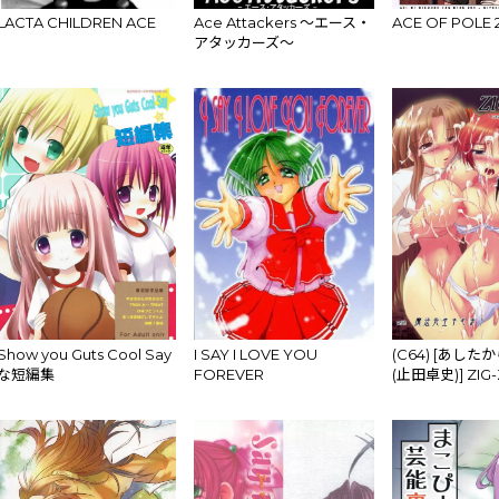
LACTA CHILDREN ACE
Ace Attackers ～エース・
ACE OF POLE 
アタッカーズ～
Show you Guts Cool Say
I SAY I LOVE YOU
(C64) [あし
な短編集
FOREVER
(止田卓史)] ZIG-Z
the magic wo
生ネギま！)