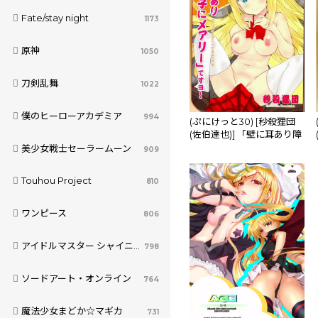
Fate/stay night
1173
原神
1050
刀剣乱舞
1022
僕のヒーローアカデミア
994
(ぷにけっと30) [秒殺狸団
(佐伯達也)] 「壁に耳あり障
子にメアリー」ですヨ～
美少女戦士セーラームーン
909
(ガールフレンド(仮))
Touhou Project
810
ワンピース
806
アイドルマスター シャイニーカラーズ
798
ソードアート・オンライン
764
魔法少女まどか☆マギカ
731