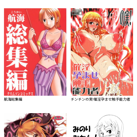
航海総集編
チンチンの実!催淫孕ませ触手能力者