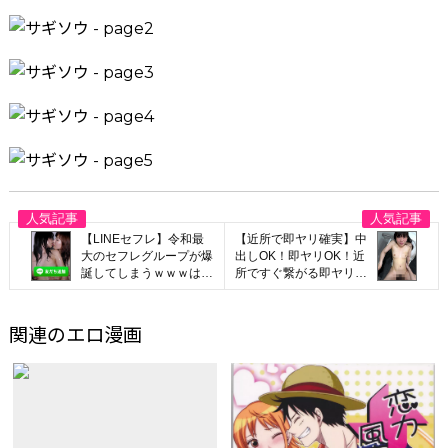
【LINEセフレ】令和最
【近所で即ヤリ確実】中
大のセフレグループが爆
出しOK！即ヤリOK！近
誕してしまうｗｗｗはよ
所ですぐ繋がる即ヤリア
登録しろｗｗｗ
プリが有能すぎたwww
関連のエロ漫画