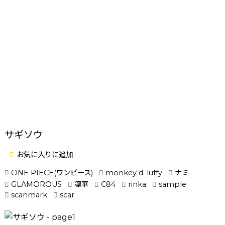
サギソウ
お気に入りに追加
ONE PIECE(ワンピース)
monkey d. luffy
ナミ
GLAMOROUS
凜華
C84
rinka
sample
scanmark
scar