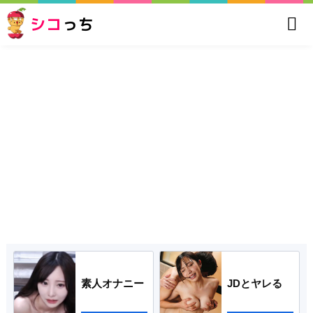
シコ
っち
素人オナニー
JDとヤレる