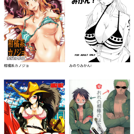
柑橘系カノジョ
みのりみかん!