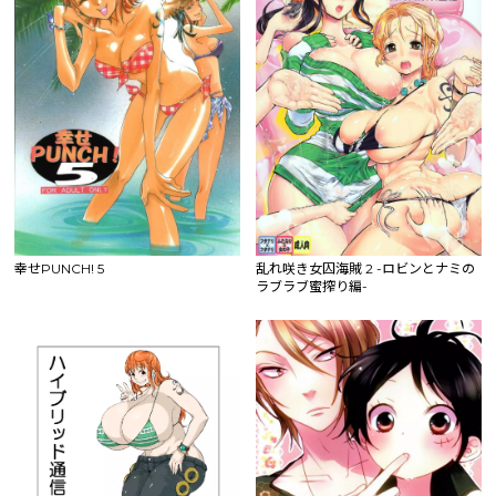
幸せPUNCH! 5
乱れ咲き女囚海賊 2 -ロビンとナミの
ラブラブ蜜搾り編-