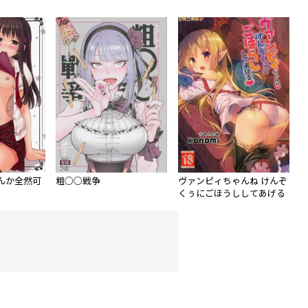
んか全然可
粗○○戦争
ヴァンピィちゃんね けんぞ
くぅにごほうししてあげる