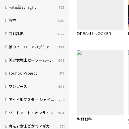
Fate/stay night
1173
原神
1050
DREAM KNOCKER
刀剣乱舞
1022
僕のヒーローアカデミア
994
美少女戦士セーラームーン
909
Touhou Project
810
ワンピース
806
アイドルマスター シャイニーカラーズ
798
ソードアート・オンライン
764
聖林戦争
魔法少女まどか☆マギカ
731