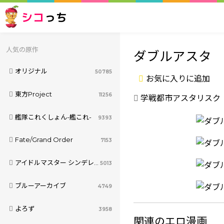
シコ
っち
人気の原作
ダブルアスタ
オリジナル
50785
お気に入りに追加
東方Project
11256
学戦都市アスタリスク
艦隊これくしょん-艦これ-
9393
Fate/Grand Order
7153
アイドルマスター シンデレラガールズ
5013
ブルーアーカイブ
4749
よろず
3958
関連のエロ漫画