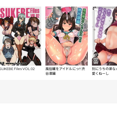
Chivalry of a Failed
Knight, The Asterisk War
)sample
SUKEBE Files VOL.02
風俗嬢をアイドルにっ!! 渋
別にうちの弟な
谷凛編
愛くねーし