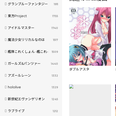
グランブルーファンタジー
1911
東方Project
1755
アイドルマスター
1740
魔法少女リリカルなのは
1517
艦隊これくしょん -艦これ-
1509
ガールズ&パンツァー
1440
ダブルアスタ
アズールレーン
1332
hololive
1329
新世紀エヴァンゲリオン
1245
ラブライブ
1212