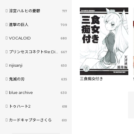
涼宮ハルヒの憂鬱
717
進撃の巨人
709
VOCALOID
680
プリンセスコネクト!Re:Dive
667
nijisanji
650
三食痴女付き
鬼滅の刃
635
blue archive
630
トゥハート2
618
カードキャプターさくら
610