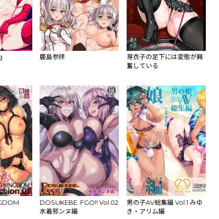
g
鹿島参拝
芽衣子の足下には変態が興
奮している
NGDOM
DOSUKEBE. FGO!! Vol.02
男の子AV総集編 Vol.1 みゆ
水着邪ンヌ編
き・アリム編