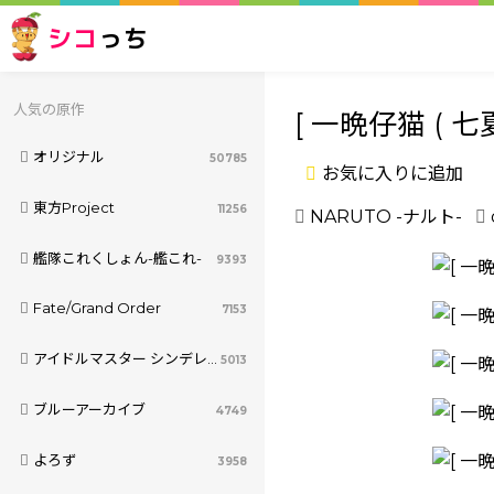
シコ
っち
人気の原作
[ 一晩仔猫 ( 
オリジナル
50785
お気に入りに追加
東方Project
11256
NARUTO -ナルト-
艦隊これくしょん-艦これ-
9393
Fate/Grand Order
7153
アイドルマスター シンデレラガールズ
5013
ブルーアーカイブ
4749
よろず
3958