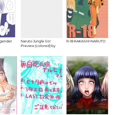
 gender
Naruto Jungle Go!
R-18 KAKASHI×NARUTO
Preview (colored) by
DarkNeji