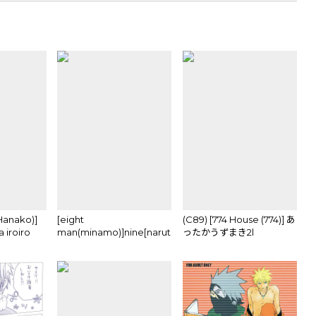
 Hanako)]
[eight
(C89) [774 House (774)] あ
 iroiro
man(minamo)]nine[naruto]sample
ったかうずまき2l
)sample
(Naruto)sample