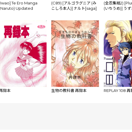
[Iwao] Te Ero Manga
(C89) [アルゴラグニア (み
(全忍集結2) [Plu
(Naruto) Updated
こしろ本人)] ナルト[saga]
(いちうめ)] う
性 (NARUTO -ナルト-)
の独白(モノロー
き、アナタ (NAR
ルト-)
再録本
生物の教科書 再録本
REPLAY 108 