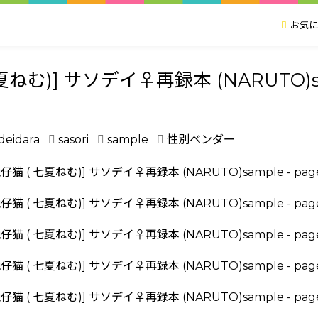
お気に
七夏ねむ)] サソデイ♀再録本 (NARUTO)s
deidara
sasori
sample
性別ベンダー