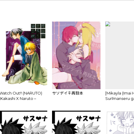
Watch Out!! (NARUTO)
サソデイ♀再録本
[Mikayla (Imai
[Kakashi X Naruto –
Surīmanseru ga
Sasuke X Naruto] YAOI
okashī(Naruto