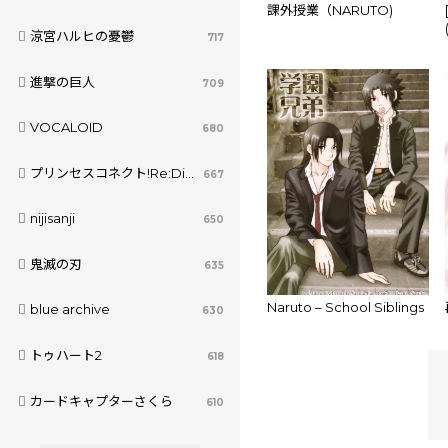
課外授業（NARUTO)
涼宮ハルヒの憂鬱
717
進撃の巨人
709
VOCALOID
680
プリンセスコネクト!Re:Dive
667
nijisanji
650
鬼滅の刃
635
Naruto – School Siblings
blue archive
630
トゥハート2
618
カードキャプターさくら
610