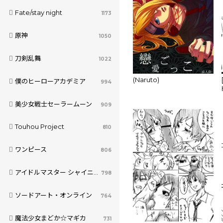
Fate/stay night
1173
原神
1050
刀剣乱舞
1022
(Naruto)
僕のヒーローアカデミア
994
美少女戦士セーラームーン
909
Touhou Project
810
ワンピース
806
アイドルマスター シャイニーカラーズ
798
ソードアート・オンライン
764
魔法少女まどか☆マギカ
731