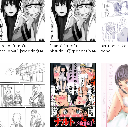
[Banbi. [Purofu
[Banbi. [Purofu
naruto/sasuke
hitsudoku])]speeder(NARUTO)ongoing
hitsudoku])]speeder(NARUTO)ongoing
bend