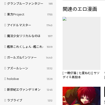
グランブルーファンタジー
1911
関連のエロ漫画
東方Project
1755
アイドルマスター
1740
魔法少女リリカルなのは
1517
艦隊これくしょん -艦これ-
1509
ガールズ&パンツァー
1440
アズールレーン
1332
[ 一晩仔猫 ( 七夏ねむ)] サソ
デイ♀再録本
hololive
1329
(NARUTO)sample
新世紀エヴァンゲリオン
1245
ラブライブ
1212