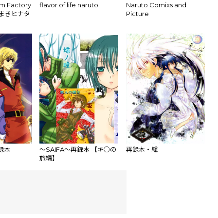
m Factory
flavor of life naruto
Naruto Comixs and
ずまきヒナタ
Picture
グ)ときど
UTO -ナ
再録本
～SAIFA～再録本 【キ○の
再録本・総
旅編】