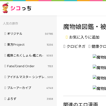
シコ
っち
人気の原作
魔物娘図鑑・被
オリジナル
50785
お気に入りに追加
東方Project
11256
クロビネガ
健康ク
艦隊これくしょん-艦これ-
9393
Fate/Grand Order
7153
アイドルマスター シンデレラガールズ
5013
ブルーアーカイブ
4749
よろず
3958
関連のエロ漫画