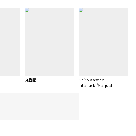
丸呑話
Shiro Kasane
Interlude/Sequel
Preview