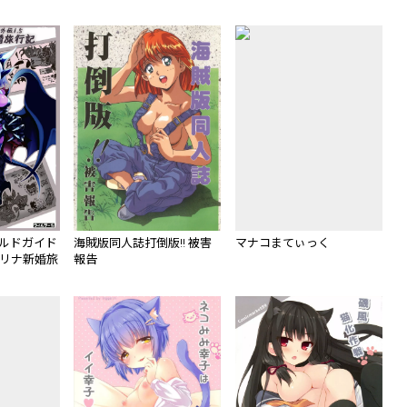
ールドガイド
海賊版同人誌打倒版!! 被害
マナコまてぃっく
マリナ新婚旅
報告