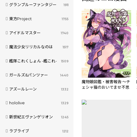
グランブルーファンタジー
1911
東方Project
1755
アイドルマスター
1740
魔法少女リリカルなのは
1517
艦隊これくしょん -艦これ-
1509
ガールズ&パンツァー
1440
魔物娘図鑑・被害報告 ～チ
ェシャ猫のおいでませ不思
アズールレーン
1332
議の国～
hololive
1329
新世紀エヴァンゲリオン
1245
ラブライブ
1212