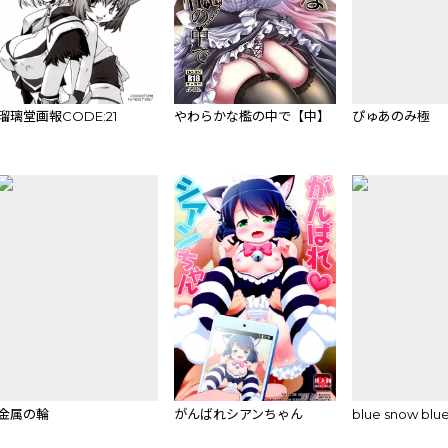
瑠璃堂画報CODE:21
やわらかな檻の中で【中】
ぴゅあのみ極
金属の輪
がんばれシアンちゃん
blue snow blue