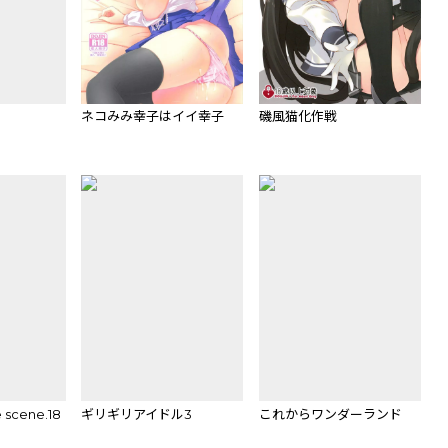
ネコみみ幸子はイイ幸子
磯風猫化作戦
 scene.18
ギリギリアイドル3
これからワンダーランド