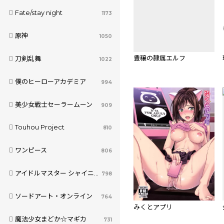
Fate/stay night
1173
原神
1050
豊穣の隷属エルフ
刀剣乱舞
1022
僕のヒーローアカデミア
994
美少女戦士セーラームーン
909
Touhou Project
810
ワンピース
806
アイドルマスター シャイニーカラーズ
798
ソードアート・オンライン
764
みくとアプリ
魔法少女まどか☆マギカ
731