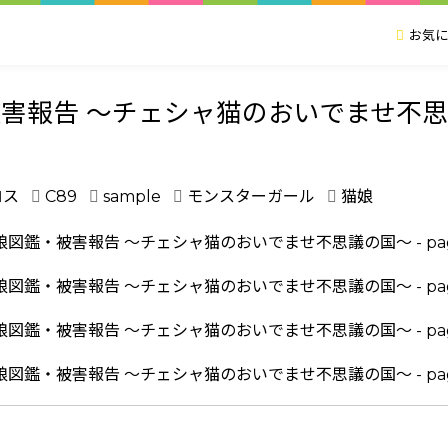
お気に
害報告 ～チェシャ猫のおいでませ不
ロス
C89
sample
モンスターガール
猫娘