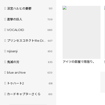
涼宮ハルヒの憂鬱
717
進撃の巨人
709
VOCALOID
680
プリンセスコネクト!Re:Dive
667
nijisanji
650
アイツの部屋で雨宿り。
鬼滅の刃
635
blue archive
630
トゥハート2
618
カードキャプターさくら
610