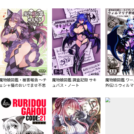
魔物娘図鑑・被害報告 ～チ
魔物娘図鑑 調査記録 サキ
魔物娘図鑑 ワ
ェシャ猫のおいでませ不思
ュバス・ノート
外伝1.5 ウィル
議の国～
行記