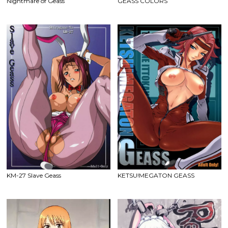
Nightmare of Geass
GEASS COLORS
KM-27 Slave Geass
KETSU!MEGATON GEASS