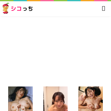
シコ
っち