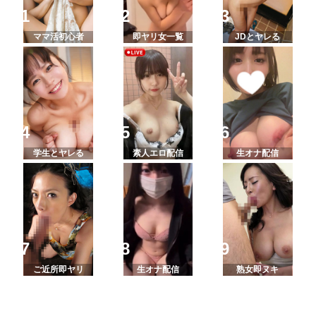
ママ活初心者
即ヤリ女一覧
JDとヤレる
学生とヤレる
素人エロ配信
生オナ配信
ご近所即ヤリ
生オナ配信
熟女即ヌキ