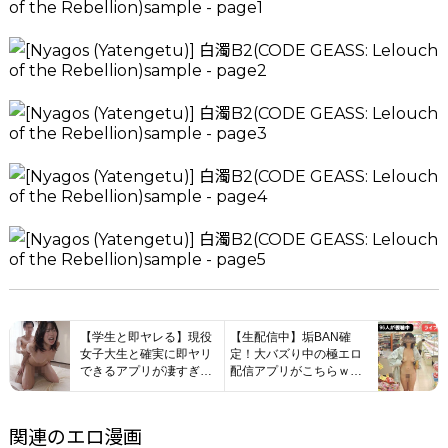
【学生と即ヤレる】現役
【生配信中】垢BAN確
女子大生と確実に即ヤリ
定！大バズり中の極エロ
できるアプリが凄すぎた
配信アプリがこちらｗｗ
ww
ｗ
関連のエロ漫画