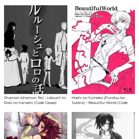
Shamon (shamon Tei) – Lelouch to
Hoshi no Yumeko (Punitsu ko
Rolo no hanashi (Code Geass)
Sutera) – Beautiful World (Code
Geass)