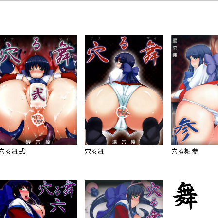
穴る舞 弐
穴る舞
穴る舞 参