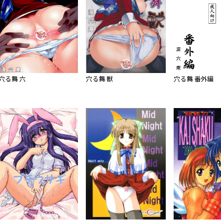
穴る舞 六
穴る舞 獣
穴る舞 番外編