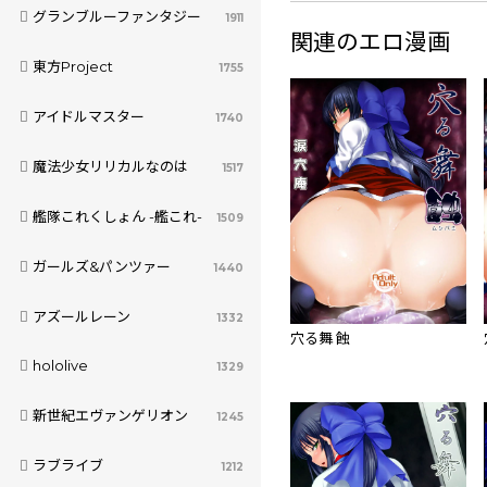
グランブルーファンタジー
1911
関連のエロ漫画
東方Project
1755
アイドルマスター
1740
魔法少女リリカルなのは
1517
艦隊これくしょん -艦これ-
1509
ガールズ&パンツァー
1440
アズールレーン
1332
穴る舞 蝕
hololive
1329
新世紀エヴァンゲリオン
1245
ラブライブ
1212