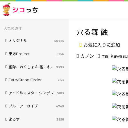
シコ
っち
人気の原作
穴る舞 蝕
オリジナル
50785
お気に入りに追加
東方Project
11256
カノン
mai kawas
艦隊これくしょん-艦これ-
9393
Fate/Grand Order
7153
アイドルマスター シンデレラガールズ
5013
ブルーアーカイブ
4749
よろず
3958