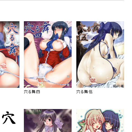
穴る舞 四
穴る舞 伍