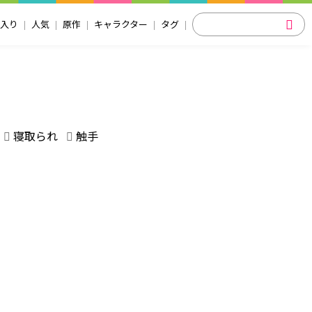
入り
人気
原作
キャラクター
タグ
寝取られ
触手