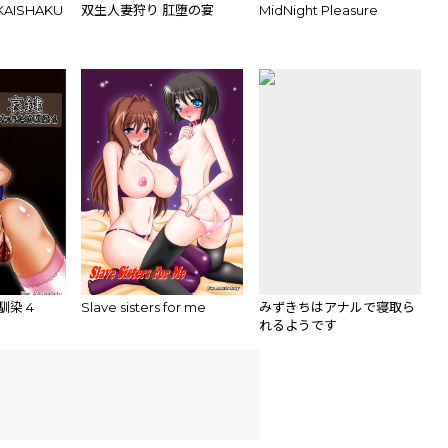
ISHAKU
双生人妻狩り 肛堕の宴
MidNight Pleasure
馴染 4
Slave sisters for me
みずきちはアナルで寝取ら
れるようです