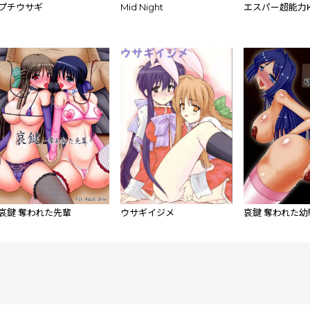
プチウサギ
Mid Night
エスパー超能力KA
哀鍵 奪われた先輩
ウサギイジメ
哀鍵 奪われた幼