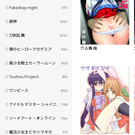
Fate/stay night
1173
原神
1050
刀剣乱舞
1022
穴る舞 痴
僕のヒーローアカデミア
994
美少女戦士セーラームーン
909
Touhou Project
810
ワンピース
806
アイドルマスター シャイニーカラーズ
798
ソードアート・オンライン
764
魔法少女まどか☆マギカ
731