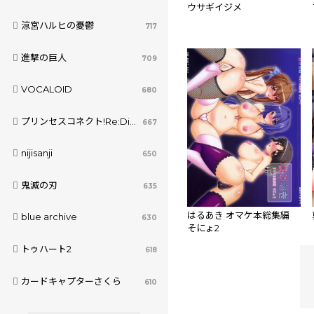
ウサギイジメ
涼宮ハルヒの憂鬱
717
進撃の巨人
709
VOCALOID
680
プリンセスコネクト!Re:Dive
667
nijisanji
650
鬼滅の刃
635
はるあき オマケ本総集編
blue archive
630
そにょ2
トゥハート2
618
カードキャプターさくら
610