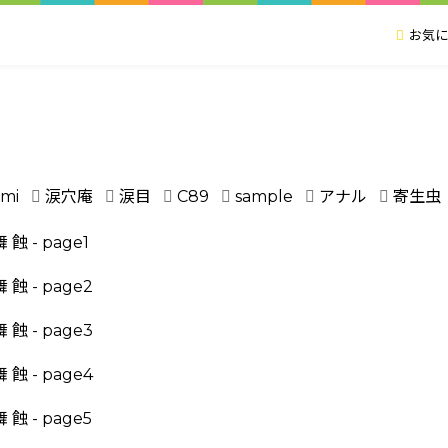
お気に
umi
涙穴庵
涙目
C89
sample
アナル
寄生虫