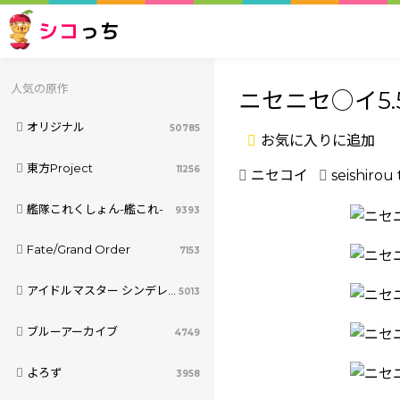
シコ
っち
人気の原作
ニセニセ○イ5.
オリジナル
50785
お気に入りに追加
東方Project
11256
ニセコイ
seishirou
艦隊これくしょん-艦これ-
9393
Fate/Grand Order
7153
アイドルマスター シンデレラガールズ
5013
ブルーアーカイブ
4749
よろず
3958