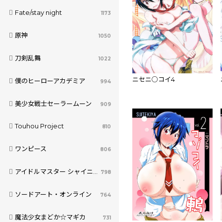
Fate/stay night
1173
原神
1050
刀剣乱舞
1022
ニセニ○コイ4
僕のヒーローアカデミア
994
美少女戦士セーラームーン
909
Touhou Project
810
ワンピース
806
アイドルマスター シャイニーカラーズ
798
ソードアート・オンライン
764
魔法少女まどか☆マギカ
731