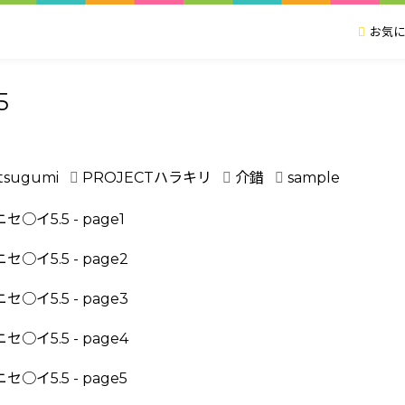
お気に
5
 tsugumi
PROJECTハラキリ
介錯
sample