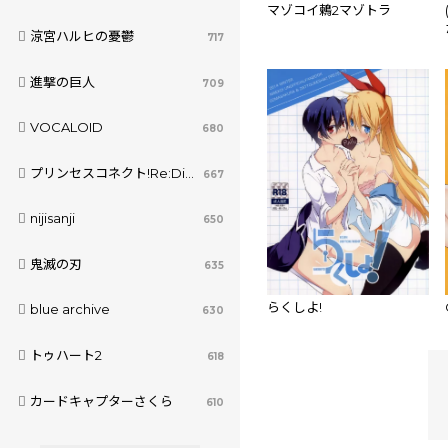
マゾコイ鶫2マゾトラ
涼宮ハルヒの憂鬱
717
進撃の巨人
709
VOCALOID
680
プリンセスコネクト!Re:Dive
667
nijisanji
650
鬼滅の刃
635
らくしよ!
blue archive
630
トゥハート2
618
カードキャプターさくら
610