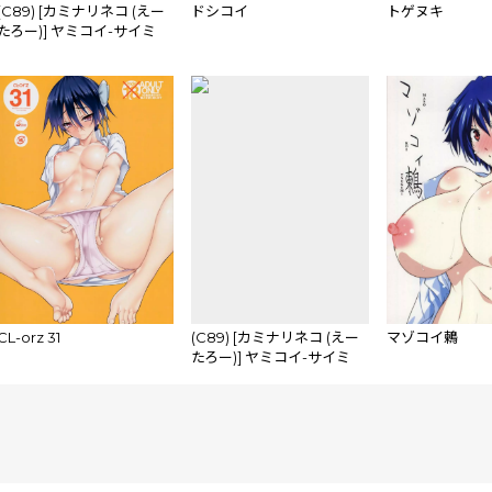
(C89) [カミナリネコ (えー
ドシコイ
トゲヌキ
たろー)] ヤミコイ-サイミ
ン-3 (ニセコイ)
CL-orz 31
(C89) [カミナリネコ (えー
マゾコイ鶫
たろー)] ヤミコイ-サイミ
ン-3 (ニセコイ) [見本]