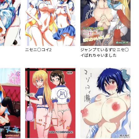
ニセニ○コイ2
ジャンプているず12 ニセ○
イばれちゃいました