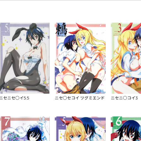
ニセニセ○イ5.5
ニセ○セコイ ツグミエンド
ニセニ○コイ3