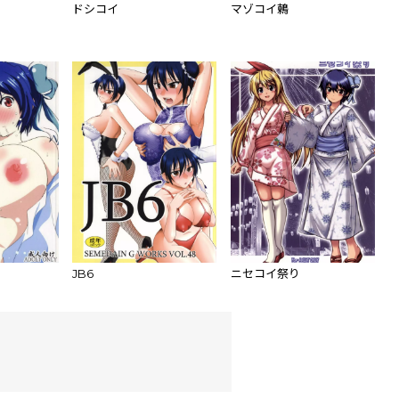
ドシコイ
マゾコイ鶫
JB6
ニセコイ祭り