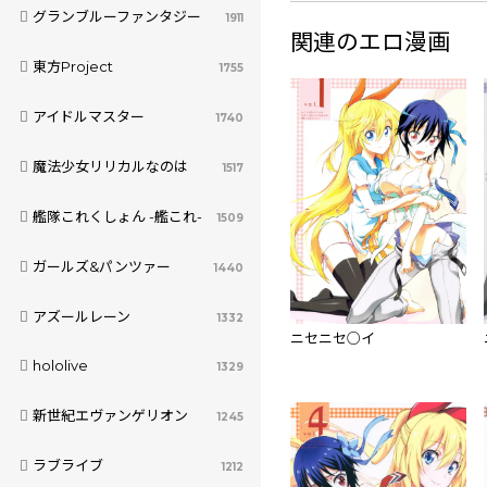
グランブルーファンタジー
1911
関連のエロ漫画
東方Project
1755
アイドルマスター
1740
魔法少女リリカルなのは
1517
艦隊これくしょん -艦これ-
1509
ガールズ&パンツァー
1440
アズールレーン
1332
ニセニセ○イ
hololive
1329
新世紀エヴァンゲリオン
1245
ラブライブ
1212