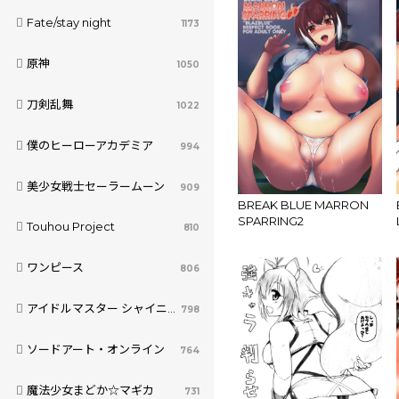
Fate/stay night
1173
原神
1050
刀剣乱舞
1022
僕のヒーローアカデミア
994
美少女戦士セーラームーン
909
BREAK BLUE MARRON
SPARRING2
Touhou Project
810
ワンピース
806
アイドルマスター シャイニーカラーズ
798
ソードアート・オンライン
764
魔法少女まどか☆マギカ
731