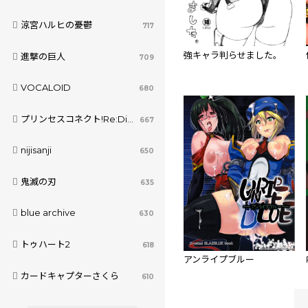
涼宮ハルヒの憂鬱
717
強キャラ判らせました。
進撃の巨人
709
VOCALOID
680
プリンセスコネクト!Re:Dive
667
nijisanji
650
鬼滅の刃
635
blue archive
630
トゥハート2
618
アンライプブルー
カードキャプターさくら
610