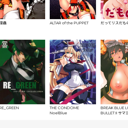
侵蟲
ALTAR of the PUPPET
だってリスだもの
RE_GREEN
THE CONDOME
BREAK BLUE L
NoelBlue
BULLET:II 
イダンガン