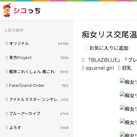
シコ
っち
人気の原作
痴女リス交尾
オリジナル
50785
お気に入りに追加
東方Project
11256
「BLAZBLUE」「ブ
squirrel girl
巨乳
艦隊これくしょん-艦これ-
9393
Fate/Grand Order
7153
アイドルマスター シンデレラガールズ
5013
ブルーアーカイブ
4749
よろず
3958