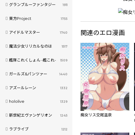
グランブルーファンタジー
1911
東方Project
1755
関連のエロ漫画
アイドルマスター
1740
魔法少女リリカルなのは
1517
艦隊これくしょん -艦これ-
1509
ガールズ&パンツァー
1440
アズールレーン
1332
hololive
1329
痴女リス交尾温泉
新世紀エヴァンゲリオン
1245
ラブライブ
1212