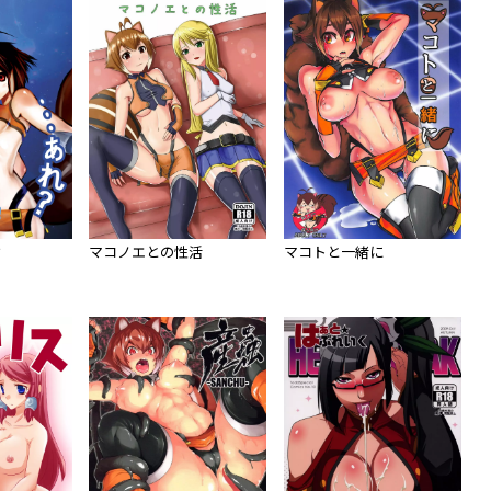
？
マコノエとの性活
マコトと一緒に