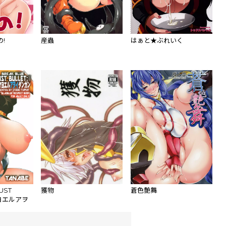
!
産蟲
はぁと★ぶれいく
UST
獲物
蒼色艶舞
サマヨエルアヲ