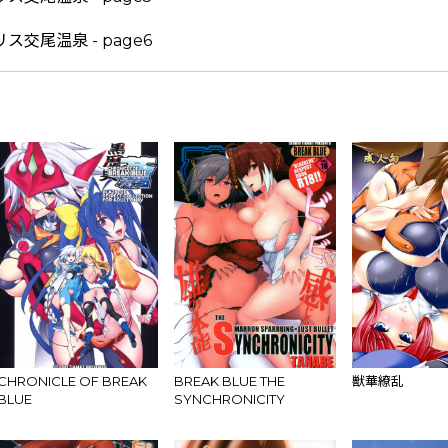
CHRONICLE OF BREAK
BREAK BLUE THE
獣華繚乱
BLUE
SYNCHRONICITY