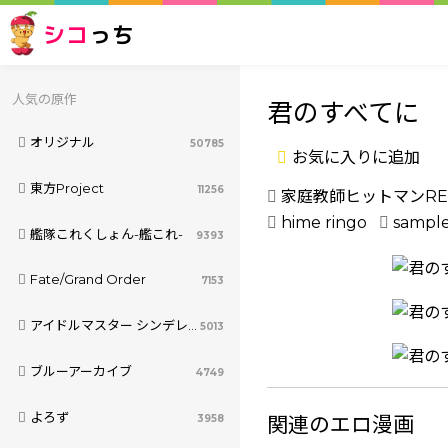
シコ
っち
人気の原作
君のすべてに
オリジナル
50785
お気に入りに追加
東方Project
11256
家庭教師ヒットマンREB
hime ringo
sampl
艦隊これくしょん-艦これ-
9393
Fate/Grand Order
7153
アイドルマスター シンデレラガールズ
5013
ブルーアーカイブ
4749
よろず
3958
関連のエロ漫画