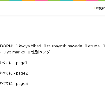
お気に
ORN!
kyoya hibari
tsunayoshi sawada
etude
e
yo mariko
性別ベンダー