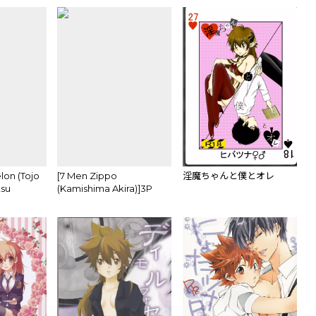
on (Tojo
[7 Men Zippo
淫魔ちゃんと僕とオレ
tsu
(Kamishima Akira)]3P
 Girl
Murāno jotaika-hen
man
(Katekyoo Hitman
ple
REBORN!)sample