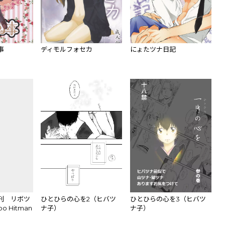
事
ディモルフォセカ
にょたツナ日記
刊 リボツ
ひとひらの心を2（ヒバツ
ひとひらの心を3（ヒバツ
o Hitman
ナ子）
ナ子）
ple