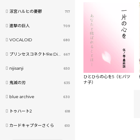
涼宮ハルヒの憂鬱
717
進撃の巨人
709
VOCALOID
680
プリンセスコネクト!Re:Dive
667
nijisanji
650
ひとひらの心を5（ヒバツ
ナ子）
鬼滅の刃
635
blue archive
630
トゥハート2
618
カードキャプターさくら
610