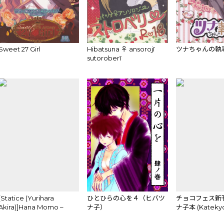
Sweet 27 Girl
Hibatsuna ♀ ansorojī
ツナちゃんの執
sutoroberī
[Statice (Yurihara
ひとひらの心を４（ヒバツ
チョコフェス新
Akira)]Hana Momo –
ナ子）
ナ子本 (Katekyo
Sawada – (Katekyoo
REBORN!)sam