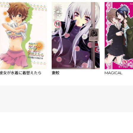
Hitman
REBORN!)sample
彼女が水着に着替えたら
妻鮫
MAGICAL