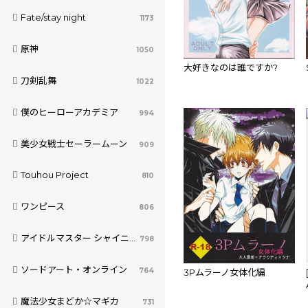
Fate/stay night
1173
原神
1050
大好きなのは誰ですか?
刀剣乱舞
1022
僕のヒーローアカデミア
994
美少女戦士セーラームーン
909
Touhou Project
810
ワンピース
806
アイドルマスター シャイニーカラーズ
798
ソードアート・オンライン
764
3Pムラーノ女体化編
魔法少女まどか☆マギカ
731