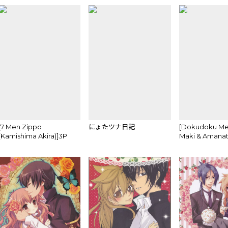
[7 Men Zippo
にょたツナ日記
[Dokudoku Mel
(Kamishima Akira)]3P
Maki & Amana
Murāno jotaika-hen
Melo)]Sweet 27
(Katekyoo Hitman
(Katekyoo Hit
REBORN!)sample
REBORN!)sam