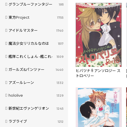
グランブルーファンタジー
1911
東方Project
1755
アイドルマスター
1740
魔法少女リリカルなのは
1517
艦隊これくしょん -艦これ-
1509
ガールズ&パンツァー
1440
ヒバツナ♀アンソロジー ス
トロベリー
アズールレーン
1332
hololive
1329
新世紀エヴァンゲリオン
1245
ラブライブ
1212