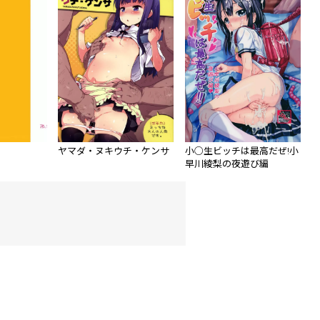
ヤマダ・ヌキウチ・ケンサ
小○生ビッチは最高だぜ!小
早川綾梨の夜遊び編