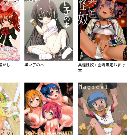
蔵だし
黒い子の本
異怪性奴 + 会場限定おまけ
本