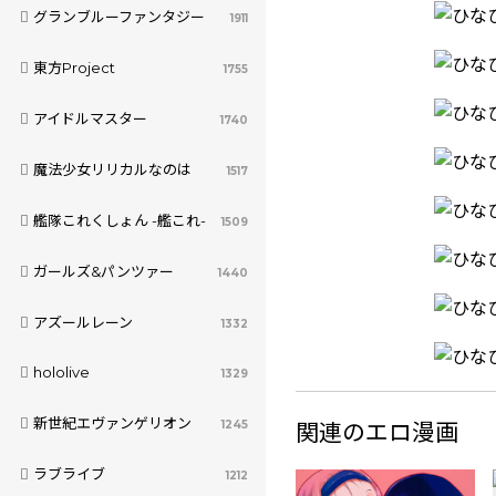
グランブルーファンタジー
1911
東方Project
1755
アイドルマスター
1740
魔法少女リリカルなのは
1517
艦隊これくしょん -艦これ-
1509
ガールズ&パンツァー
1440
アズールレーン
1332
hololive
1329
新世紀エヴァンゲリオン
1245
関連のエロ漫画
ラブライブ
1212