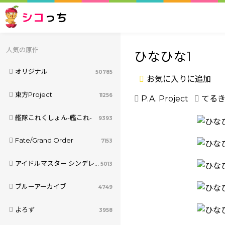
シコ
っち
人気の原作
ひなひな1
オリジナル
50785
お気に入りに追加
東方Project
11256
P.A. Project
てる
艦隊これくしょん-艦これ-
9393
Fate/Grand Order
7153
アイドルマスター シンデレラガールズ
5013
ブルーアーカイブ
4749
よろず
3958