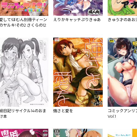
愛して!ほむん別冊ティーン
えりかキャッチぷりきゅあ
きゅう才のあお
のヤルキ!その2 さくらの12
人と初体験
絵日記リサイクル14のおま
強さと愛を
コミックアンリ
け本
Vol.1