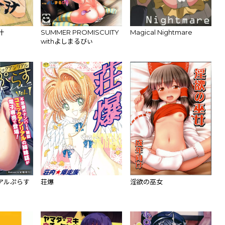
汁
SUMMER PROMISCUITY
Magical Nightmare
withよしまるびぃ
アルぷらす
荘爆
淫欲の巫女