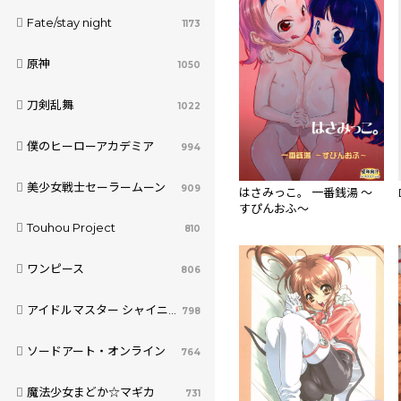
Fate/stay night
1173
原神
1050
刀剣乱舞
1022
僕のヒーローアカデミア
994
美少女戦士セーラームーン
909
はさみっこ。 一番銭湯 ～
すぴんおふ～
Touhou Project
810
ワンピース
806
アイドルマスター シャイニーカラーズ
798
ソードアート・オンライン
764
魔法少女まどか☆マギカ
731