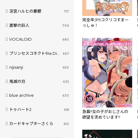
涼宮ハルヒの憂鬱
717
完全年少9コクリコすまー
進撃の巨人
っしゅ！
709
VOCALOID
680
プリンセスコネクト!Re:Dive
667
nijisanji
650
鬼滅の刃
635
blue archive
630
トゥハート2
618
急募!!女の子がおじさんの
欲望を求めています!!
カードキャプターさくら
610