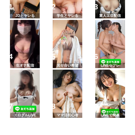
JDとヤレる
学生とヤレる
素人エロ配信
生オナ配信
見せ合い希望
LINEセフレ
エログルLIVE
ママ活初心者
LINEで簡単