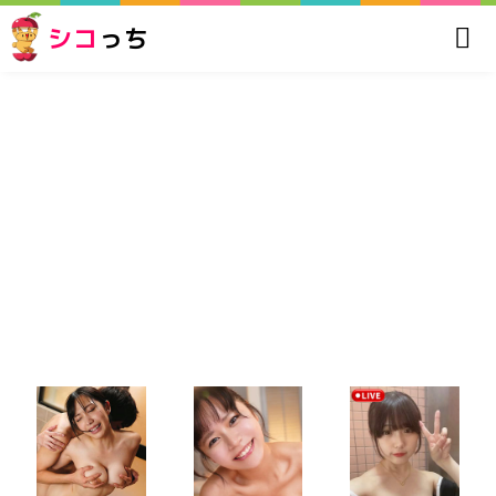
シコ
っち