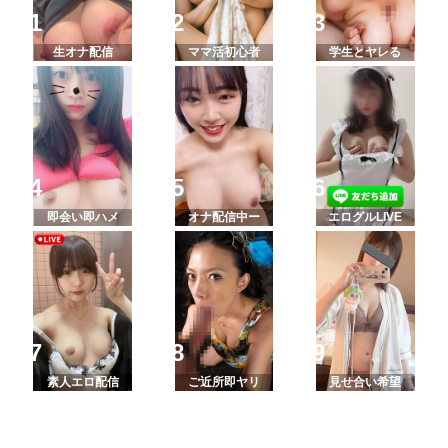
生オナ配信
ママ活初心者
学生とヤレる
即会い即ハメ
オナ配信中ー
エログルLIVE
素人エロ配信
ご近所即ヤリ
見せ合い希望