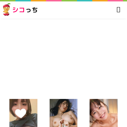
シコ
っち