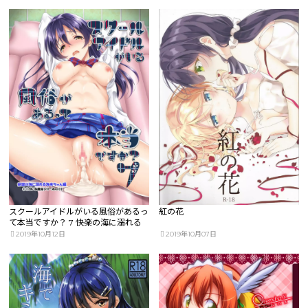
スクールアイドルがいる風俗があるっ
紅の花
て本当ですか？ 7 快楽の海に溺れる
海未ちゃん編
2019年10月12日
2019年10月07日