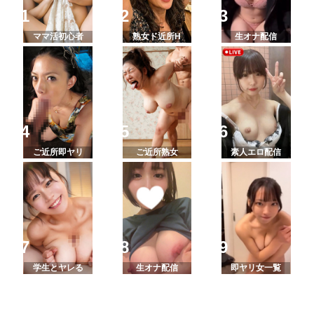
ママ活初心者
熟女ド近所H
生オナ配信
ご近所即ヤリ
ご近所熟女
素人エロ配信
学生とヤレる
生オナ配信
即ヤリ女一覧