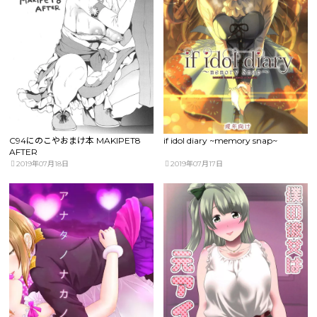
C94にのこやおまけ本 MAKIPET8
if idol diary ~memory snap~
AFTER
2019年07月18日
2019年07月17日