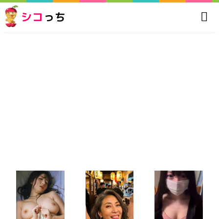
シコ
っち