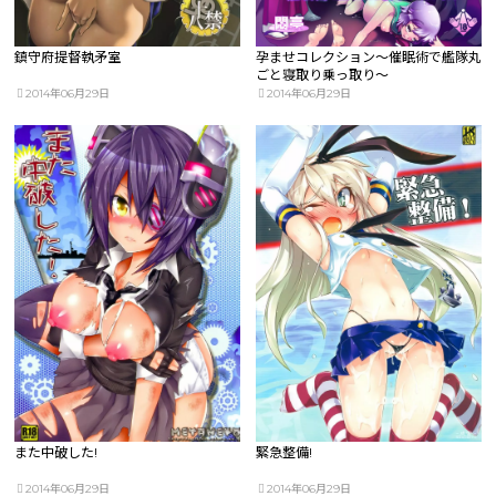
鎮守府提督執矛室
孕ませコレクション～催眠術で艦隊丸
ごと寝取り乗っ取り～
2014年06月29日
2014年06月29日
また中破した!
緊急整備!
2014年06月29日
2014年06月29日