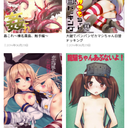
姦これ～榛名霧島、触手編～
大破でパンパンゼカマシちゃん日替
ドッキング
2014年06月29日
2014年06月29日