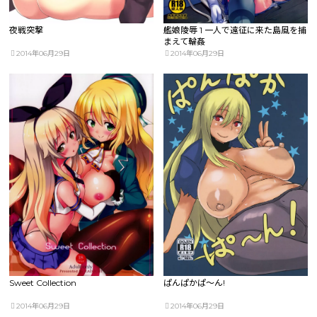
夜戦突撃
艦娘陵辱 1 一人で遠征に来た島風を捕
まえて輪姦
2014年06月29日
2014年06月29日
Sweet Collection
ぱんぱかぱ～ん!
2014年06月29日
2014年06月29日