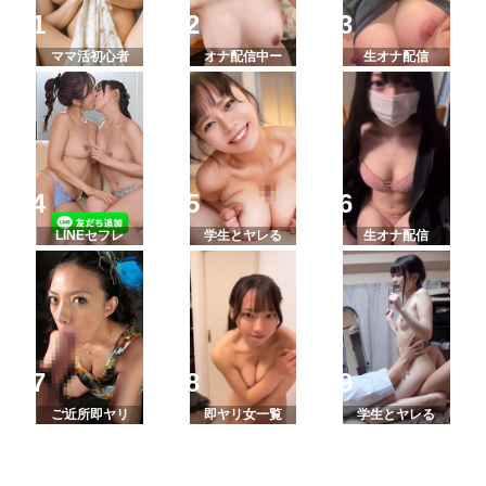
ママ活初心者
オナ配信中ー
生オナ配信
LINEセフレ
学生とヤレる
生オナ配信
ご近所即ヤリ
即ヤリ女一覧
学生とヤレる