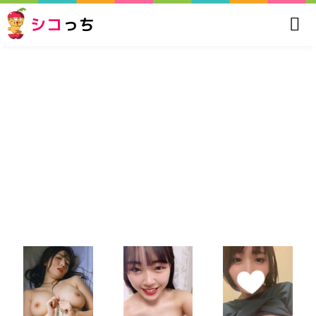
シコ
っち