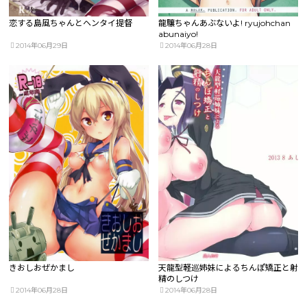
恋する島風ちゃんとヘンタイ提督
龍驤ちゃんあぶないよ! ryujohchan
abunaiyo!
2014年06月29日
2014年06月28日
きおしおぜかまし
天龍型軽巡姉妹によるちんぽ矯正と射
精のしつけ
2014年06月28日
2014年06月28日