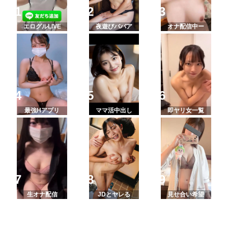
エログルLIVE
夜遊びババア
オナ配信中ー
最強Hアプリ
ママ活中出し
即ヤリ女一覧
生オナ配信
JDとヤレる
見せ合い希望