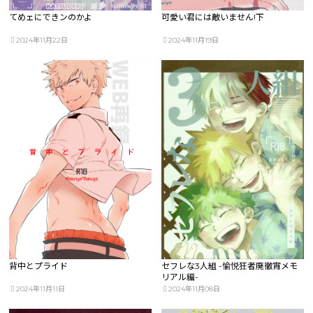
てめェにできンのかよ
可愛い君には敵いません!下
2024年11月22日
2024年11月19日
背中とプライド
セフレな3人組 -愉悦狂者廃徹宵メモ
リアル編-
2024年11月11日
2024年11月08日