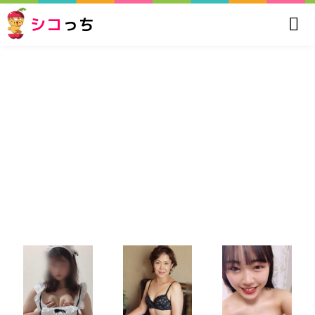
シコ
っち