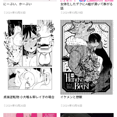
にーぶい、かーぶい
女体化したデクにA組が湧いて群がる
話
2024年10月30日
2024年10月29日
貞操逆転物 小大唯＆柳レイ子の場合
イケメンと野獣
2024年10月26日
2024年10月16日