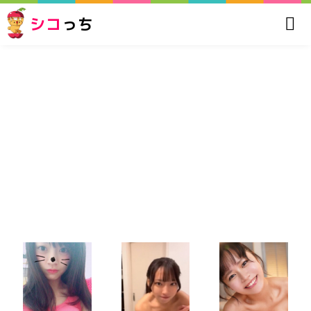
シコ
っち