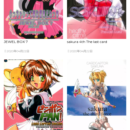
JEWEL BOX 7
sakura 4th The last card
2020年04月22日
2020年04月22日