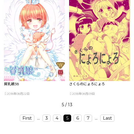
貧乳娘38
さくらのにょろにょろ
2018年08月22日
2018年08月09日
5 / 13
First
...
3
4
5
6
7
...
Last