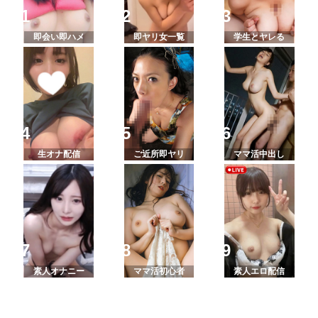
即会い即ハメ
即ヤリ女一覧
学生とヤレる
生オナ配信
ご近所即ヤリ
ママ活中出し
素人オナニー
ママ活初心者
素人エロ配信