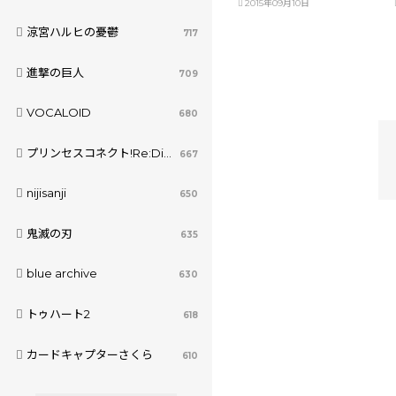
2015年09月10日
涼宮ハルヒの憂鬱
717
進撃の巨人
709
VOCALOID
680
プリンセスコネクト!Re:Dive
667
nijisanji
650
鬼滅の刃
635
blue archive
630
トゥハート2
618
カードキャプターさくら
610