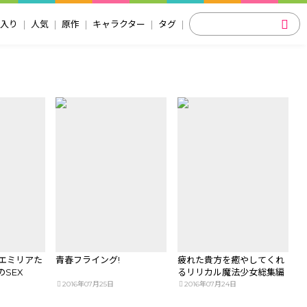
入り
人気
原作
キャラクター
タグ
 エミリアた
青春フライング!
疲れた貴方を癒やしてくれ
SEX
るリリカル魔法少女総集編
+α
2016年07月25日
2016年07月24日