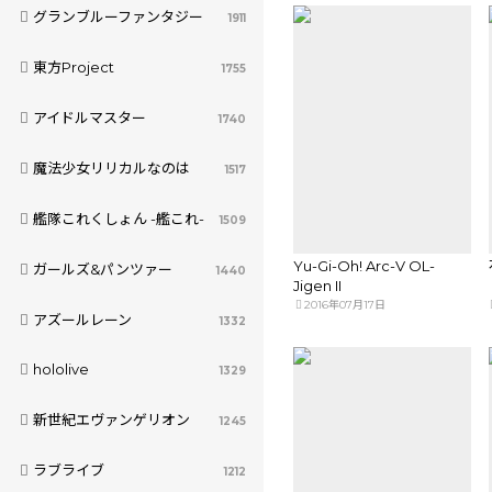
グランブルーファンタジー
1911
東方Project
1755
アイドルマスター
1740
魔法少女リリカルなのは
1517
艦隊これくしょん -艦これ-
1509
Yu-Gi-Oh! Arc-V OL-
ガールズ&パンツァー
1440
Jigen II
2016年07月17日
アズールレーン
1332
hololive
1329
新世紀エヴァンゲリオン
1245
ラブライブ
1212