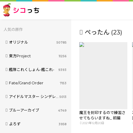
シコ
っち
人気の原作
ぺったん (23)
オリジナル
50785
東方Project
11256
艦隊これくしょん-艦これ-
9393
Fate/Grand Order
7153
アイドルマスター シンデレラガールズ
5013
ブルーアーカイブ
4749
魔王を封印するので練習さ
せてもらいますね_ 前編
2021年12月20日
よろず
3958