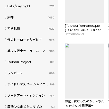
Fate/stay night
1173
原神
1050
[Taishou Romanesque
刀剣乱舞
1022
(Tsukisiro Suika)] Order
of Night (fate grand
2016年02月10日
order)sample
僕のヒーローアカデミア
994
美少女戦士セーラームーン
909
Touhou Project
810
ワンピース
806
アイドルマスター シャイニーカラーズ
798
ソードアート・オンライン
764
お前…女だったのか…～やん
ちゃ少女 杉園優編～
魔法少女まどか☆マギカ
731