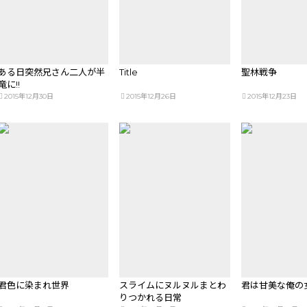
ある日突然兄さん二人が半
Title
聖林戦争
竜に!!
2015年12月30日
2015年12月26日
2015年12月23日
君色に染まれ世界
スライムにヌルヌルまとわ
君は甘美な俺の
りつかれる日常