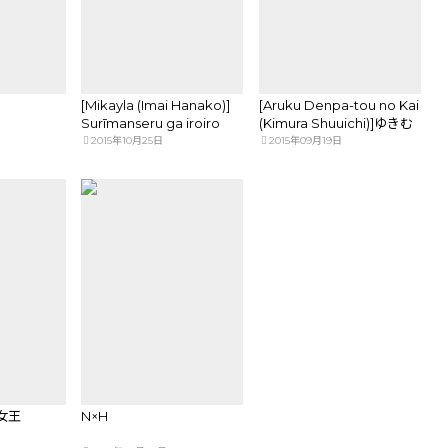
[Mikayla (Imai Hanako)]
[Aruku Denpa-tou no Kai
Surīmanseru ga iroiro
(Kimura Shuuichi)]ゆきむ
okashī(Naruto)sample
らむらむら (Boku wa
2015年10月25日
2015年09月19日
Tomodachi ga Sukunai)
sample
女王
N×H