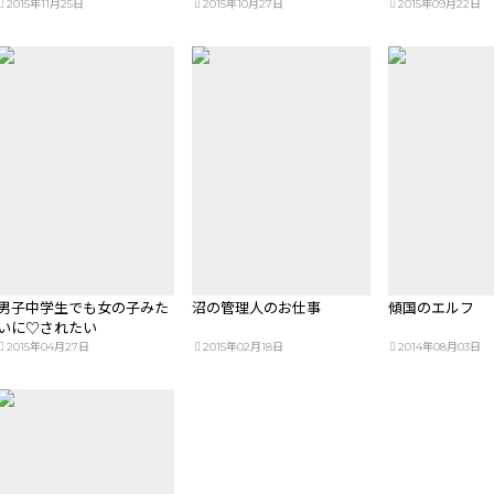
けない本
2015年11月25日
2015年10月27日
2015年09月22日
男子中学生でも女の子みた
沼の管理人のお仕事
傾国のエルフ
いに♡されたい
2015年04月27日
2015年02月18日
2014年08月03日