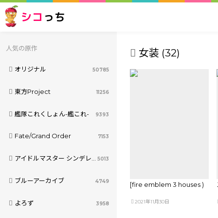
シコ
っち
人気の原作
女装 (32)
オリジナル
50785
東方Project
11256
艦隊これくしょん-艦これ-
9393
Fate/Grand Order
7153
アイドルマスター シンデレラガールズ
5013
ブルーアーカイブ
4749
[fire emblem 3 houses )
2021年11月30日
よろず
3958