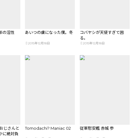
年の淫性
あいつの虜になった僕。冬
コバヤシが天使すぎて困
る。
2015年12月18日
2015年12月18日
付おじさんと
Tomodachi? Maniac 02
従軍慰安艦 赤城 参
かに絶対負