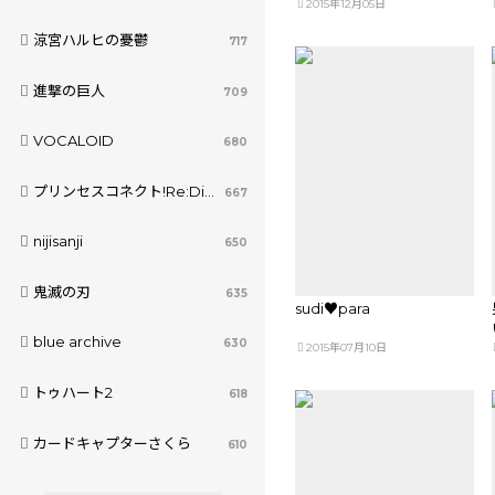
2015年12月05日
涼宮ハルヒの憂鬱
717
進撃の巨人
709
VOCALOID
680
プリンセスコネクト!Re:Dive
667
nijisanji
650
鬼滅の刃
635
sudi♥para
blue archive
630
2015年07月10日
トゥハート2
618
カードキャプターさくら
610