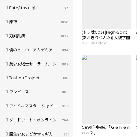
Fate/stay night
1173
原神
1050
(トレ魂003) [High-Spirit
刀剣乱舞
1022
(あおぎりぺんた)] 女装学園
(孕)2016年入学案内(仮) [見
2016年06月23日
本]
僕のヒーローアカデミア
994
美少女戦士セーラームーン
909
Touhou Project
810
ワンピース
806
アイドルマスター シャイニーカラーズ
798
ソードアート・オンライン
764
C89新刊完成 「Ｇｅｈｅｎ
ｎａ２」
魔法少女まどか☆マギカ
731