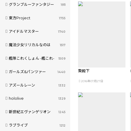
グランブルーファンタジー
1911
東方Project
1755
アイドルマスター
1740
魔法少女リリカルなのは
1517
艦隊これくしょん -艦これ-
1509
贄殿下
ガールズ&パンツァー
1440
2016年07月27日
アズールレーン
1332
hololive
1329
新世紀エヴァンゲリオン
1245
ラブライブ
1212