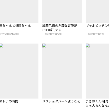
弟ちゃんと根暗ちゃん
戦闘尼僧の淫靡な冒険記
ギャルビッチ少
C89新刊です
2016年03月01日
2015年12月30日
2015年12月22日
オトナの時間
メスショタバーへようこそ
まきおくん 種
おちんちんなん