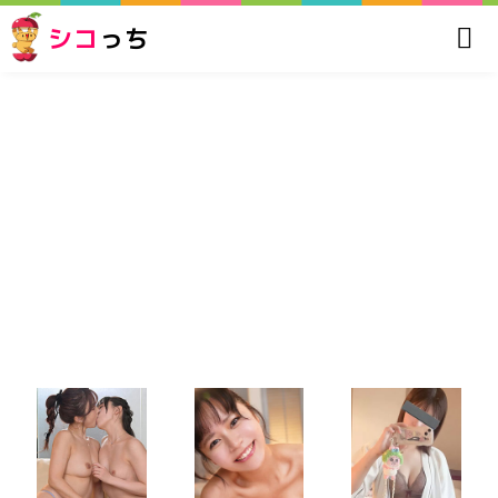
シコ
っち