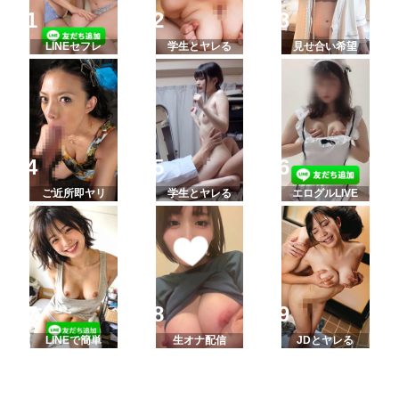
LINEセフレ
学生とヤレる
見せ合い希望
ご近所即ヤリ
学生とヤレる
エログルLIVE
LINEで簡単
生オナ配信
JDとヤレる