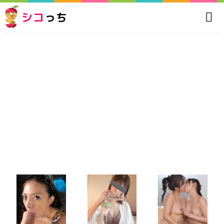
シコ
っち