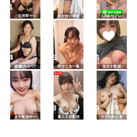
ご近所即ヤリ
見せ合い希望
LINEセフレ
夜遊びババア
即ヤリ女一覧
生オナ配信
オナ配信中ー
素人エロ配信
ママ活初心者