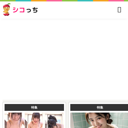
シコ
っち
特集
特集