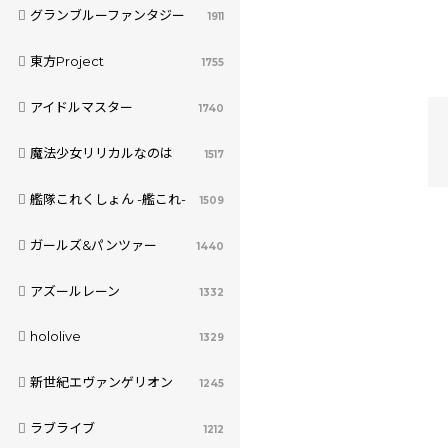
グランブルーファンタジー
1911
東方Project
1755
アイドルマスター
1740
魔法少女リリカルなのは
1517
艦隊これくしょん -艦これ-
1509
ガールズ&パンツァー
1440
アズールレーン
1332
hololive
1329
新世紀エヴァンゲリオン
1245
ラブライブ
1212