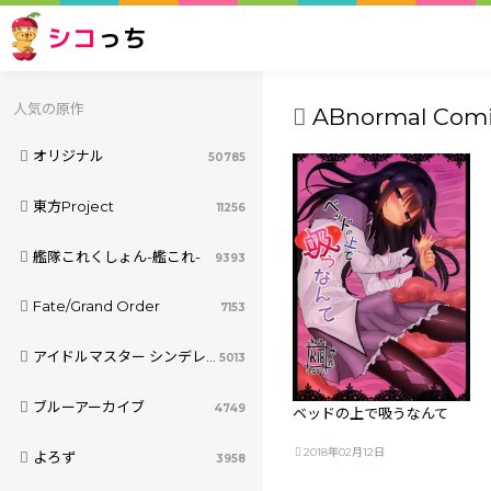
シコ
っち
人気の原作
ABnormal Comic
オリジナル
50785
東方Project
11256
艦隊これくしょん-艦これ-
9393
Fate/Grand Order
7153
アイドルマスター シンデレラガールズ
5013
ブルーアーカイブ
4749
ベッドの上で吸うなんて
2018年02月12日
よろず
3958