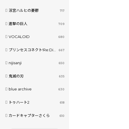
涼宮ハルヒの憂鬱
717
進撃の巨人
709
VOCALOID
680
プリンセスコネクト!Re:Dive
667
nijisanji
650
鬼滅の刃
635
blue archive
630
トゥハート2
618
カードキャプターさくら
610