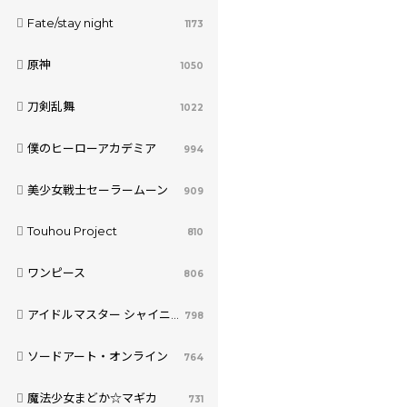
Fate/stay night
1173
原神
1050
刀剣乱舞
1022
僕のヒーローアカデミア
994
美少女戦士セーラームーン
909
Touhou Project
810
ワンピース
806
アイドルマスター シャイニーカラーズ
798
ソードアート・オンライン
764
魔法少女まどか☆マギカ
731