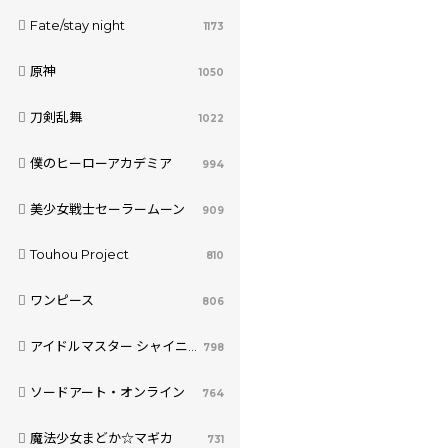
Fate/stay night
1173
原神
1050
刀剣乱舞
1022
僕のヒーローアカデミア
994
美少女戦士セーラームーン
909
Touhou Project
810
ワンピース
806
アイドルマスター シャイニーカラーズ
798
ソードアート・オンライン
764
魔法少女まどか☆マギカ
731