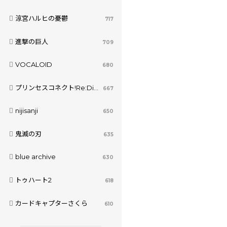
涼宮ハルヒの憂鬱
717
進撃の巨人
709
VOCALOID
680
プリンセスコネクト!Re:Dive
667
nijisanji
650
鬼滅の刃
635
blue archive
630
トゥハート2
618
カードキャプターさくら
610