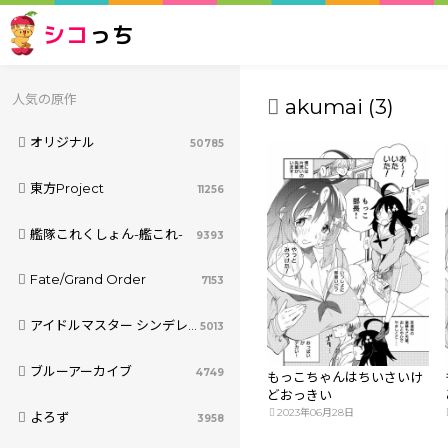
シコ
っち
人気の原作
akumai (3)
オリジナル
50785
東方Project
11256
艦隊これくしょん-艦これ-
9393
Fate/Grand Order
7153
アイドルマスター シンデレラガールズ
5013
ブルーアーカイブ
4749
もっこちゃんはちいさいけ
どおっきい
2023年06月28日
よろず
3958