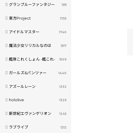
グランブルーファンタジー
1911
東方Project
1755
アイドルマスター
1740
魔法少女リリカルなのは
1517
艦隊これくしょん -艦これ-
1509
ガールズ&パンツァー
1440
アズールレーン
1332
hololive
1329
新世紀エヴァンゲリオン
1245
ラブライブ
1212