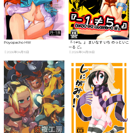
Poyopacho HW
『-1≠5。』 まいなす いち のっといこ
ーる ご。
2026年04月15日
2026年04月08日