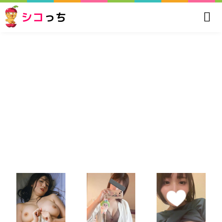
シコ
っち