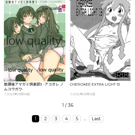
放課後アマガミ倶楽部3 -アコガレ ノ
CHEROKEE EXTRA LIGHT 13
ムコウガワ-
2022年09月18日
2022年09月15日
1 / 36
1
2
3
4
5
...
Last