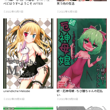
ぺどはうすへようこそ AFTER
笑う肉の性活
2022年10月11日
2022年10月10日
unendliche Melodie
続・厄神母娘 -ちび雛ちゃんの厄払
い-
2022年09月30日
2022年09月30日