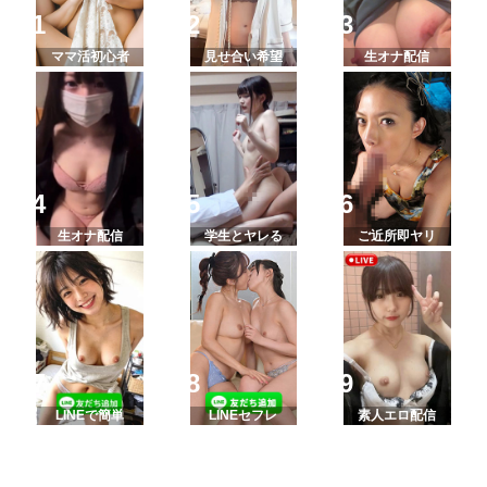
ママ活初心者
見せ合い希望
生オナ配信
生オナ配信
学生とヤレる
ご近所即ヤリ
LINEで簡単
LINEセフレ
素人エロ配信