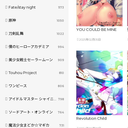
Fate/stay night
1173
原神
1050
YOU COULD BE MINE
刀剣乱舞
1022
2025年02月05日
僕のヒーローアカデミア
994
美少女戦士セーラームーン
909
Touhou Project
810
ワンピース
806
アイドルマスター シャイニーカラーズ
798
ソードアート・オンライン
764
Revolution Child
魔法少女まどか☆マギカ
731