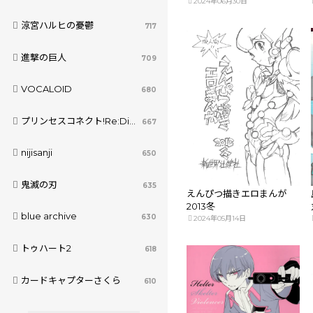
2024年06月30日
涼宮ハルヒの憂鬱
717
進撃の巨人
709
VOCALOID
680
プリンセスコネクト!Re:Dive
667
nijisanji
650
鬼滅の刃
635
えんぴつ描きエロまんが
2013冬
blue archive
630
2024年05月14日
トゥハート2
618
カードキャプターさくら
610