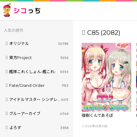
シコ
っち
人気の原作
C85 (2082)
オリジナル
50785
東方Project
11256
艦隊これくしょん-艦これ-
9393
Fate/Grand Order
7153
アイドルマスター シンデレラガールズ
5013
ブルーアーカイブ
4749
理樹くんであそぼ
2026年05月15日
よろず
3958