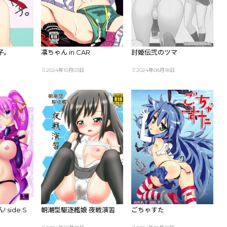
子。
凛ちゃん in CAR
討姫伝弐のツマ
2024年10月03日
2024年08月18日
side:S
朝潮型駆逐艦娘 夜戦演習
ごちゃすた