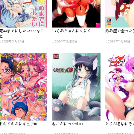
死ぬまでにしたい×××なこ
いくみちゃんにくにく
飲み屋で会った
と
2025年01月24日
2024年12月23日
2024年11月26日
ドキドキぷにキュアIII
ねこぷにっ!vol.10
とりぷるゆにぞん! 