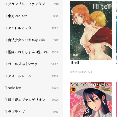
グランブルーファンタジー
1911
東方Project
1755
アイドルマスター
1740
魔法少女リリカルなのは
1517
艦隊これくしょん -艦これ-
1509
I’ll tell
ガールズ&パンツァー
1440
2025年08月05日
アズールレーン
1332
hololive
1329
新世紀エヴァンゲリオン
1245
ラブライブ
1212