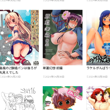
2024年06月29日
2024年06月08日
2024年06月06日
島風のZ旗紐パンは後ろが
翠蓮幻想 前編
ラケルがんばり
丸見えでした
2024年04月20日
2024年04月08日
2024年03月08日