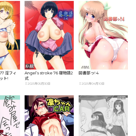
e 77 淫フィ
Angel’s stroke 76 寝物語2
図書部っ! 4
ット!
式
2025年05月30日
2025年04月10日