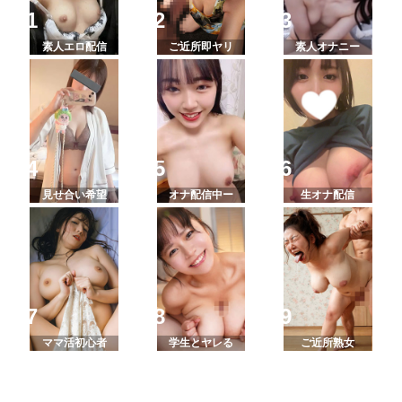
素人エロ配信
ご近所即ヤリ
素人オナニー
見せ合い希望
オナ配信中ー
生オナ配信
ママ活初心者
学生とヤレる
ご近所熟女