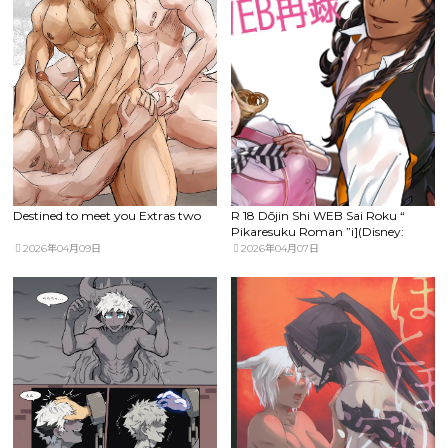
Destined to meet you Extras two
R 18 Dōjin Shi WEB Sai Roku “
Pikaresuku Roman ”i](Disney:
Twisted-Wonderland]
2026年04月09日
2026年04月07日