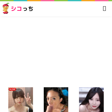
シコ
っち