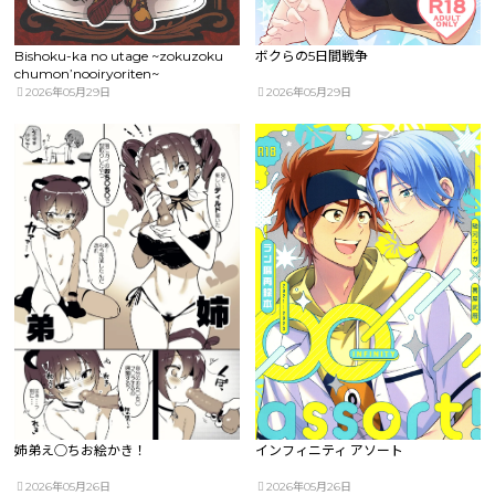
Bishoku-ka no utage ~zokuzoku
ボクらの5日間戦争
chumon’nooiryoriten~
2026年05月29日
2026年05月29日
姉弟え○ちお絵かき！
インフィニティ アソート
2026年05月26日
2026年05月26日