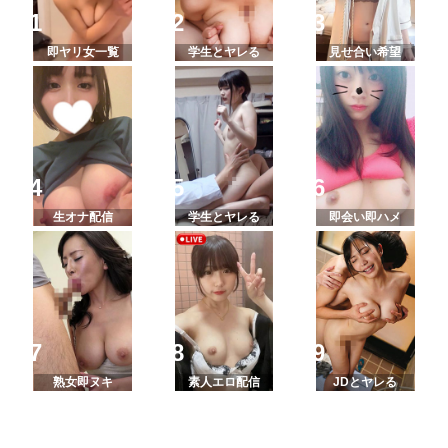
即ヤリ女一覧
学生とヤレる
見せ合い希望
生オナ配信
学生とヤレる
即会い即ハメ
熟女即ヌキ
素人エロ配信
JDとヤレる