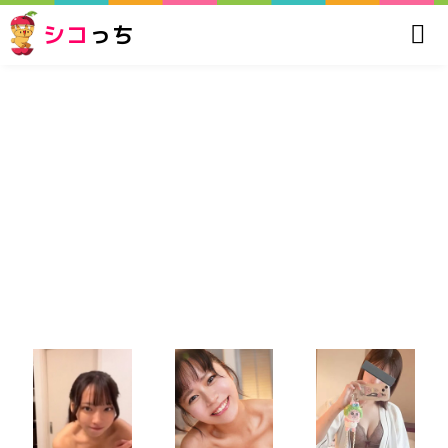
シコ
っち