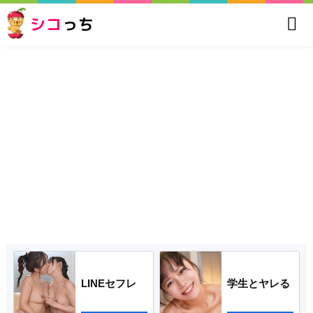
シコ
っち
LINEセフレ
学生とヤレる