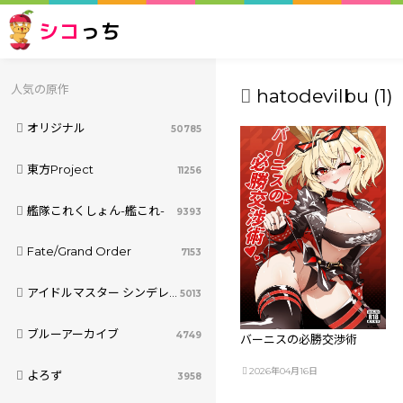
シコ
っち
人気の原作
hatodevilbu (1)
オリジナル
50785
東方Project
11256
艦隊これくしょん-艦これ-
9393
Fate/Grand Order
7153
アイドルマスター シンデレラガールズ
5013
ブルーアーカイブ
4749
バーニスの必勝交渉術
2026年04月16日
よろず
3958