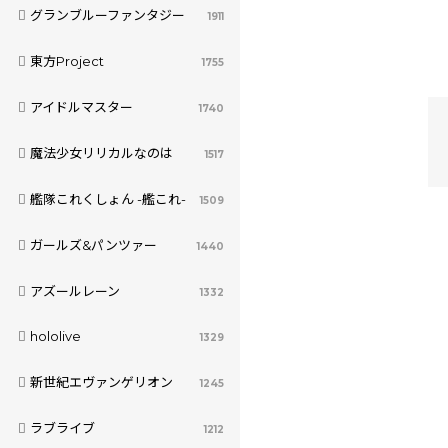
グランブルーファンタジー
1911
東方Project
1755
アイドルマスター
1740
魔法少女リリカルなのは
1517
艦隊これくしょん -艦これ-
1509
ガールズ&パンツァー
1440
アズールレーン
1332
hololive
1329
新世紀エヴァンゲリオン
1245
ラブライブ
1212