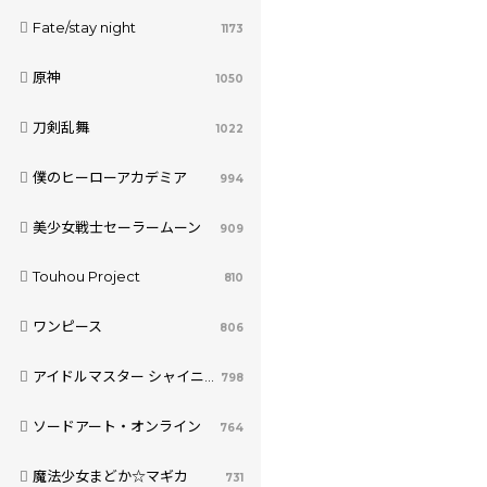
Fate/stay night
1173
原神
1050
刀剣乱舞
1022
僕のヒーローアカデミア
994
美少女戦士セーラームーン
909
Touhou Project
810
ワンピース
806
アイドルマスター シャイニーカラーズ
798
ソードアート・オンライン
764
魔法少女まどか☆マギカ
731