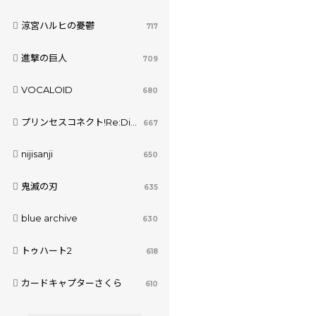
涼宮ハルヒの憂鬱
717
進撃の巨人
709
VOCALOID
680
プリンセスコネクト!Re:Dive
667
nijisanji
650
鬼滅の刃
635
blue archive
630
トゥハート2
618
カードキャプターさくら
610