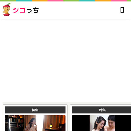
シコ
っち
特集
特集