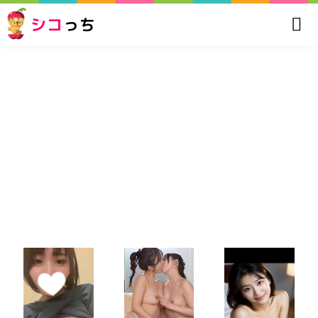
シコ
っち