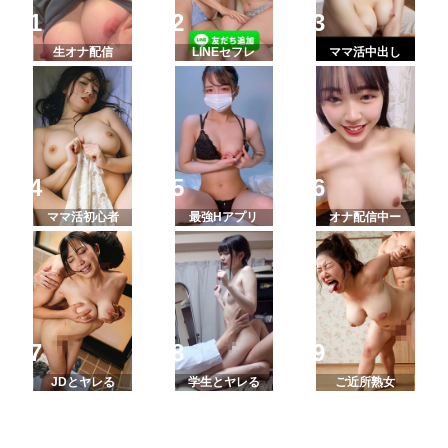
生オナ配信
LINEセフレ
ママ活中出し
ママ活初心者
最強Hアプリ
オナ配信中ー
JDとヤレる
学生とヤレる
ご近所熟女