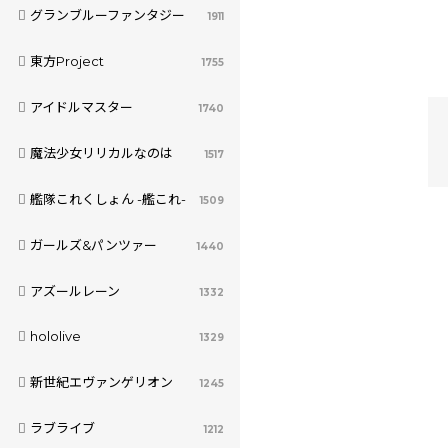
グランブルーファンタジー
1911
東方Project
1755
アイドルマスター
1740
魔法少女リリカルなのは
1517
艦隊これくしょん -艦これ-
1509
ガールズ&パンツァー
1440
アズールレーン
1332
hololive
1329
新世紀エヴァンゲリオン
1245
ラブライブ
1212