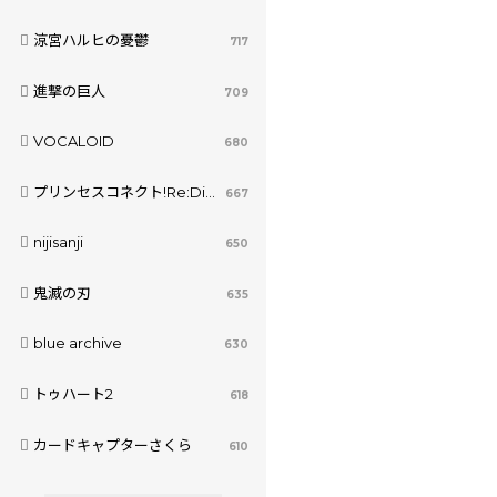
涼宮ハルヒの憂鬱
717
進撃の巨人
709
VOCALOID
680
プリンセスコネクト!Re:Dive
667
nijisanji
650
鬼滅の刃
635
blue archive
630
トゥハート2
618
カードキャプターさくら
610