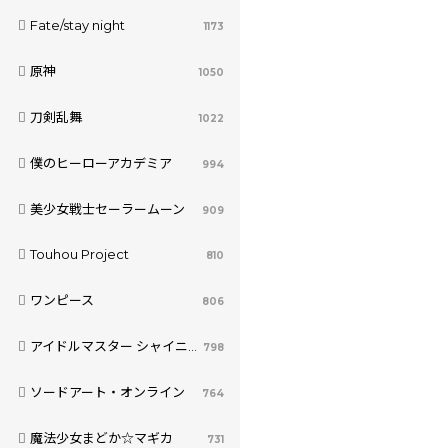
Fate/stay night
1173
原神
1050
刀剣乱舞
1022
僕のヒーローアカデミア
994
美少女戦士セーラームーン
909
Touhou Project
810
ワンピース
806
アイドルマスター シャイニーカラーズ
798
ソードアート・オンライン
764
魔法少女まどか☆マギカ
731