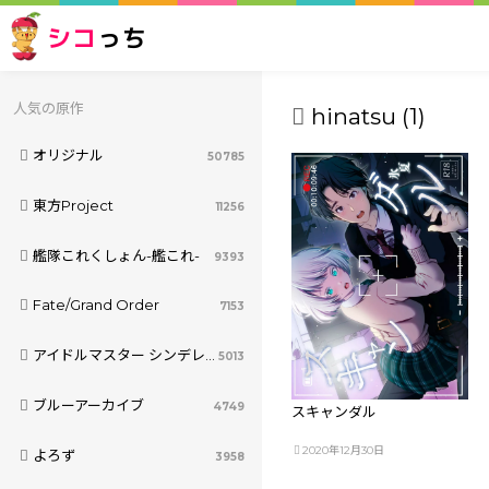
シコ
っち
人気の原作
hinatsu (1)
オリジナル
50785
東方Project
11256
艦隊これくしょん-艦これ-
9393
Fate/Grand Order
7153
アイドルマスター シンデレラガールズ
5013
ブルーアーカイブ
4749
スキャンダル
2020年12月30日
よろず
3958