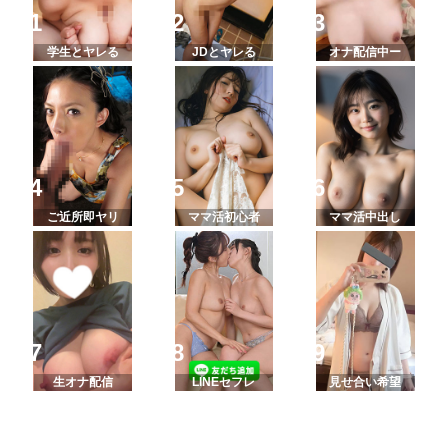
学生とヤレる
JDとヤレる
オナ配信中ー
ご近所即ヤリ
ママ活初心者
ママ活中出し
生オナ配信
LINEセフレ
見せ合い希望