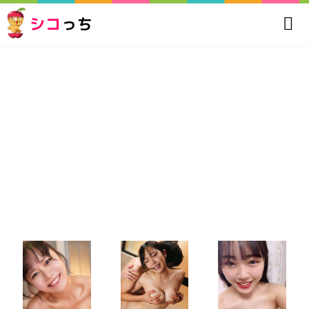
シコ
っち