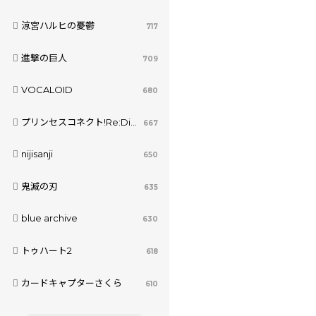
涼宮ハルヒの憂鬱
717
進撃の巨人
709
VOCALOID
680
プリンセスコネクト!Re:Dive
667
nijisanji
650
鬼滅の刃
635
blue archive
630
トゥハート2
618
カードキャプターさくら
610