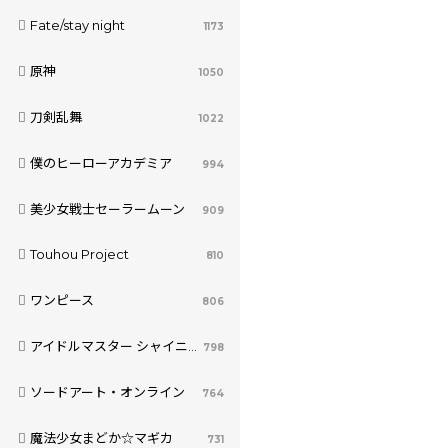
Fate/stay night
1173
原神
1050
刀剣乱舞
1022
僕のヒーローアカデミア
994
美少女戦士セーラームーン
909
Touhou Project
810
ワンピース
806
アイドルマスター シャイニーカラーズ
798
ソードアート・オンライン
764
魔法少女まどか☆マギカ
731