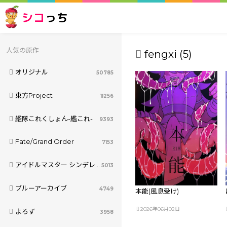
シコ
っち
人気の原作
fengxi (5)
オリジナル
50785
東方Project
11256
艦隊これくしょん-艦これ-
9393
Fate/Grand Order
7153
アイドルマスター シンデレラガールズ
5013
ブルーアーカイブ
4749
本能(風息受け)
2026年06月02日
よろず
3958