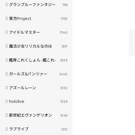
グランブルーファンタジー
1911
東方Project
1755
アイドルマスター
1740
魔法少女リリカルなのは
1517
艦隊これくしょん -艦これ-
1509
ガールズ&パンツァー
1440
アズールレーン
1332
hololive
1329
新世紀エヴァンゲリオン
1245
ラブライブ
1212