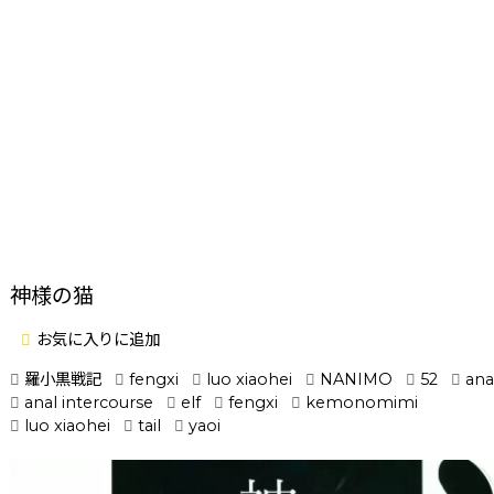
神様の猫
お気に入りに追加
羅小黒戦記
fengxi
luo xiaohei
NANIMO
52
ana
anal intercourse
elf
fengxi
kemonomimi
luo xiaohei
tail
yaoi