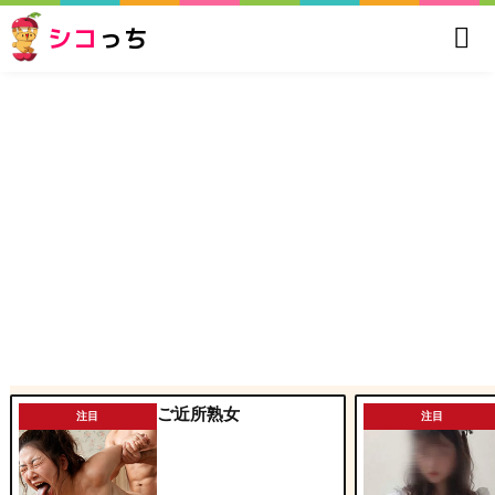
シコ
っち
ご近所熟女
注目
注目