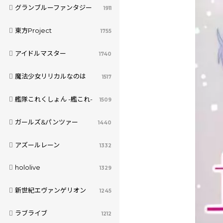
グランブルーファンタジー
1911
東方Project
1755
アイドルマスター
1740
魔法少女リリカルなのは
1517
艦隊これくしょん -艦これ-
1509
ガールズ&パンツァー
1440
アズールレーン
1332
hololive
1329
新世紀エヴァンゲリオン
1245
ラブライブ
1212