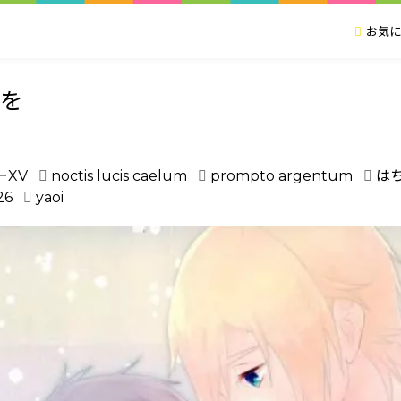
お気に
を
ーXV
noctis lucis caelum
prompto argentum
は
26
yaoi