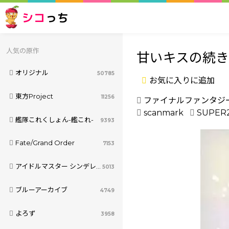
シコ
っち
人気の原作
甘いキスの続き
オリジナル
50785
お気に入りに追加
東方Project
11256
ファイナルファンタジ
scanmark
SUPER
艦隊これくしょん-艦これ-
9393
Fate/Grand Order
7153
アイドルマスター シンデレラガールズ
5013
ブルーアーカイブ
4749
よろず
3958