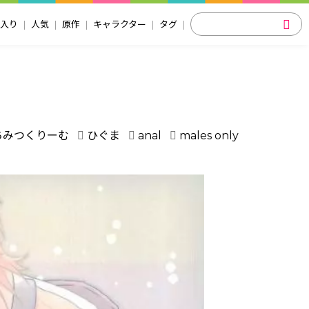
入り
人気
原作
キャラクター
タグ
ちみつくりーむ
ひぐま
anal
males only