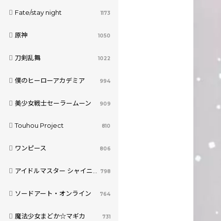
Fate/stay night
1173
原神
1050
刀剣乱舞
1022
僕のヒーローアカデミア
994
美少女戦士セーラームーン
909
Touhou Project
810
ワンピース
806
アイドルマスター シャイニーカラーズ
798
ソードアート・オンライン
764
魔法少女まどか☆マギカ
731