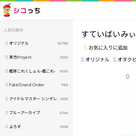
シコ
っち
人気の原作
すていばいみ
オリジナル
50785
お気に入りに追加
東方Project
11256
オリジナル
オタク
艦隊これくしょん-艦これ-
9393
Fate/Grand Order
7153
アイドルマスター シンデレラガールズ
5013
ブルーアーカイブ
4749
よろず
3958