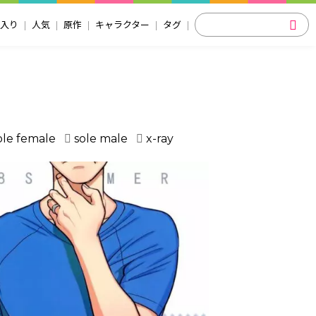
入り
人気
原作
キャラクター
タグ
ole female
sole male
x-ray