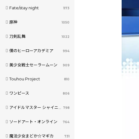
Fate/stay night
1173
原神
1050
刀剣乱舞
1022
僕のヒーローアカデミア
994
美少女戦士セーラームーン
909
Touhou Project
810
ワンピース
806
アイドルマスター シャイニーカラーズ
798
ソードアート・オンライン
764
魔法少女まどか☆マギカ
731