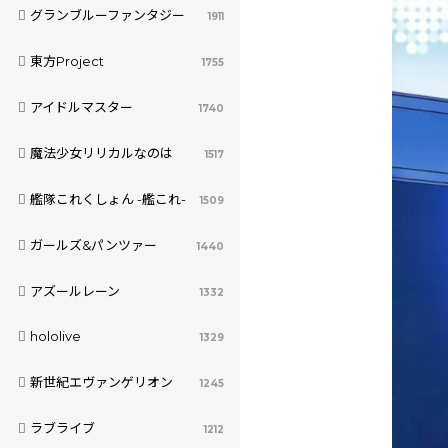
グランブルーファンタジー
1911
東方Project
1755
アイドルマスター
1740
魔法少女リリカルなのは
1517
艦隊これくしょん -艦これ-
1509
ガールズ&パンツァー
1440
アズールレーン
1332
hololive
1329
新世紀エヴァンゲリオン
1245
ラブライブ
1212