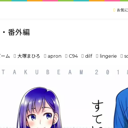
お気に
ぃ・番外編
ビーム
大塚まひろ
apron
C94
dilf
lingerie
s