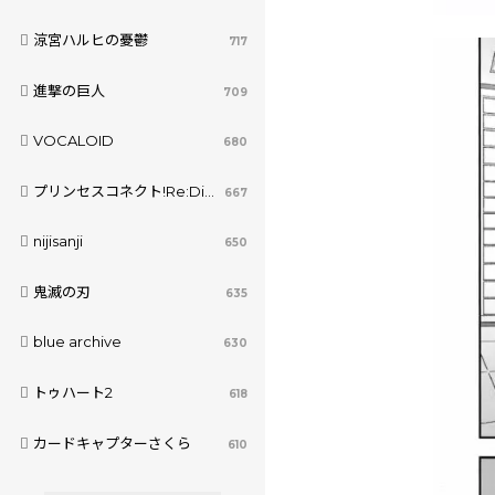
涼宮ハルヒの憂鬱
717
進撃の巨人
709
VOCALOID
680
プリンセスコネクト!Re:Dive
667
nijisanji
650
鬼滅の刃
635
blue archive
630
トゥハート2
618
カードキャプターさくら
610