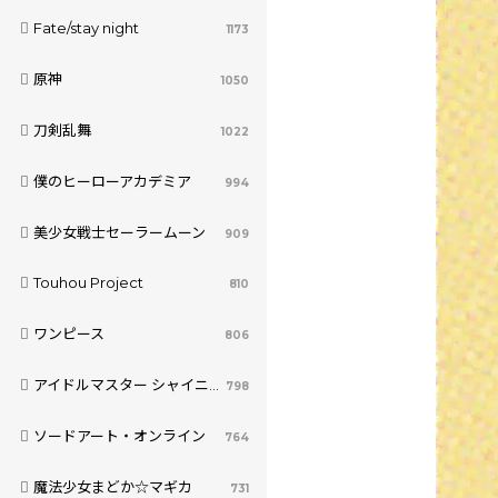
Fate/stay night
1173
原神
1050
刀剣乱舞
1022
僕のヒーローアカデミア
994
美少女戦士セーラームーン
909
Touhou Project
810
ワンピース
806
アイドルマスター シャイニーカラーズ
798
ソードアート・オンライン
764
魔法少女まどか☆マギカ
731