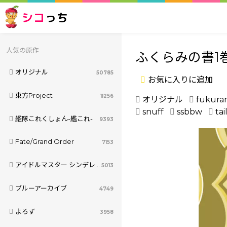
シコ
っち
人気の原作
ふくらみの書1
オリジナル
50785
お気に入りに追加
東方Project
11256
オリジナル
fukura
snuff
ssbbw
tai
艦隊これくしょん-艦これ-
9393
Fate/Grand Order
7153
アイドルマスター シンデレラガールズ
5013
ブルーアーカイブ
4749
よろず
3958