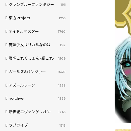
グランブルーファンタジー
1911
東方Project
1755
アイドルマスター
1740
魔法少女リリカルなのは
1517
艦隊これくしょん -艦これ-
1509
ガールズ&パンツァー
1440
アズールレーン
1332
hololive
1329
新世紀エヴァンゲリオン
1245
ラブライブ
1212