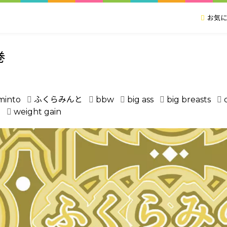
お気に
巻
minto
ふくらみんと
bbw
big ass
big breasts
l
weight gain