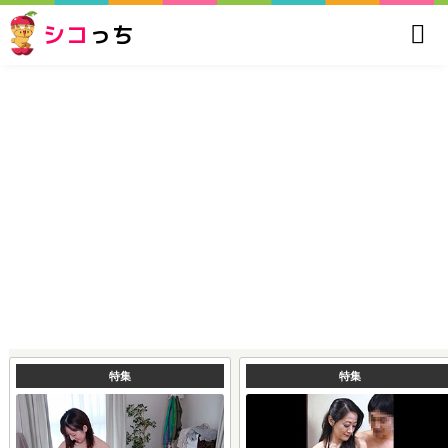
シコ
っち
特集
特集