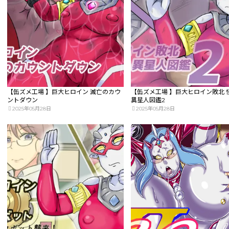
【缶ズメ工場 】巨大ヒロイン 滅亡のカウ
【缶ズメ工場 】巨大ヒロイン敗北 
ントダウン
異星人図鑑2
2025年05月28日
2025年05月28日