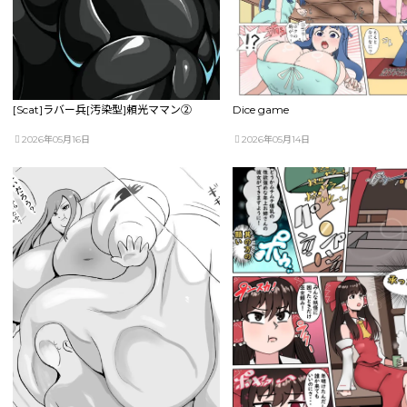
[Scat]ラバー兵[汚染型]頼光ママン②
Dice game
2026年05月16日
2026年05月14日