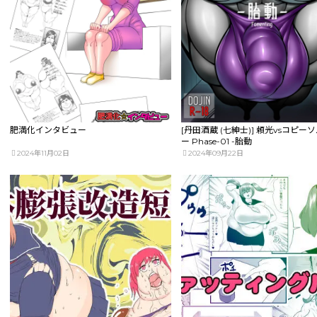
肥満化インタビュー
[丹田酒蔵 (七紳士)] 頼光vsコピー
ー Phase-01 -胎動
2024年11月02日
2024年09月22日