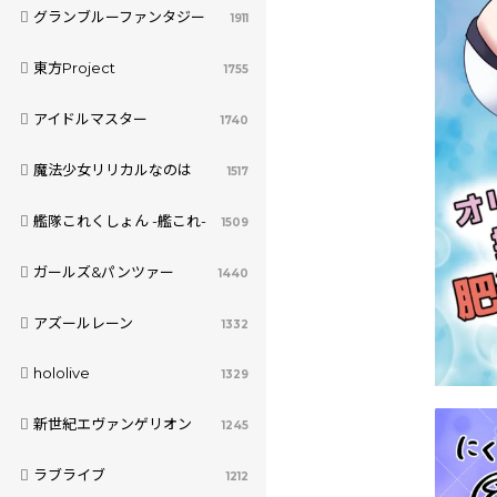
グランブルーファンタジー
1911
東方Project
1755
アイドルマスター
1740
魔法少女リリカルなのは
1517
艦隊これくしょん -艦これ-
1509
ガールズ&パンツァー
1440
アズールレーン
1332
hololive
1329
新世紀エヴァンゲリオン
1245
ラブライブ
1212