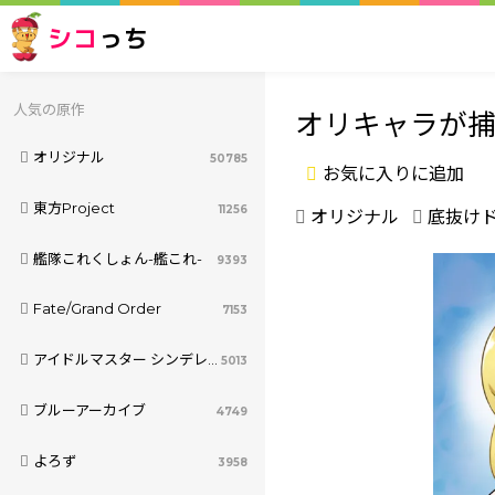
シコ
っち
人気の原作
オリキャラが捕
オリジナル
50785
お気に入りに追加
東方Project
11256
オリジナル
底抜け
艦隊これくしょん-艦これ-
9393
Fate/Grand Order
7153
アイドルマスター シンデレラガールズ
5013
ブルーアーカイブ
4749
よろず
3958