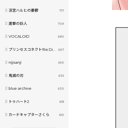
涼宮ハルヒの憂鬱
717
進撃の巨人
709
VOCALOID
680
プリンセスコネクト!Re:Dive
667
nijisanji
650
鬼滅の刃
635
blue archive
630
トゥハート2
618
カードキャプターさくら
610