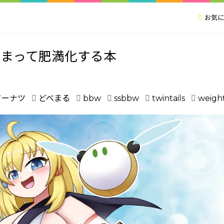
お気に
まって肥満化する本
ドーナツ
どべまる
bbw
ssbbw
twintails
weight