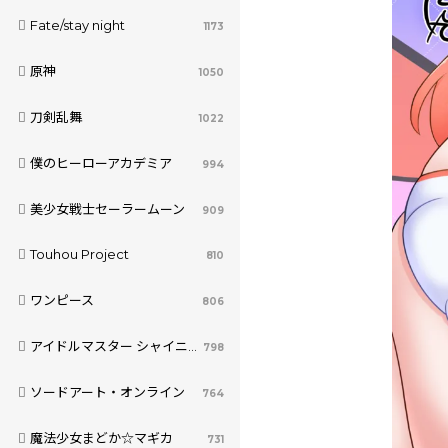
Fate/stay night
1173
原神
1050
刀剣乱舞
1022
僕のヒーローアカデミア
994
美少女戦士セーラームーン
909
Touhou Project
810
ワンピース
806
アイドルマスター シャイニーカラーズ
798
ソードアート・オンライン
764
魔法少女まどか☆マギカ
731