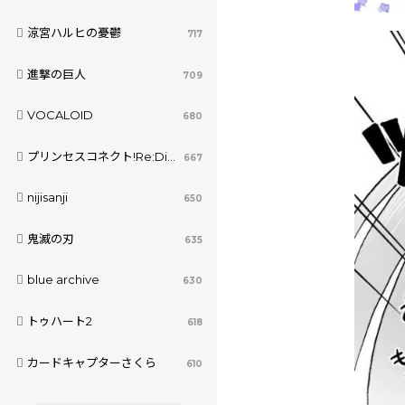
涼宮ハルヒの憂鬱
717
進撃の巨人
709
VOCALOID
680
プリンセスコネクト!Re:Dive
667
nijisanji
650
鬼滅の刃
635
blue archive
630
トゥハート2
618
カードキャプターさくら
610