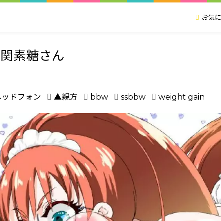
お気に
の関素糖さん
ヘッドフォン
▲親方
bbw
ssbbw
weight gain