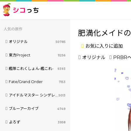
シコ
っち
人気の原作
肥満化メイド
オリジナル
50785
お気に入りに追加
東方Project
11256
オリジナル
PRBR
艦隊これくしょん-艦これ-
9393
Fate/Grand Order
7153
アイドルマスター シンデレラガールズ
5013
ブルーアーカイブ
4749
よろず
3958