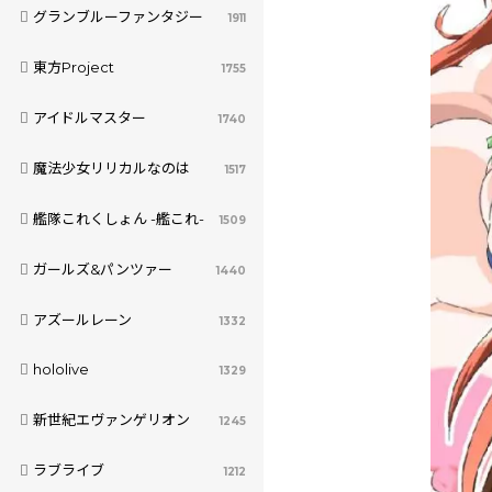
グランブルーファンタジー
1911
東方Project
1755
アイドルマスター
1740
魔法少女リリカルなのは
1517
艦隊これくしょん -艦これ-
1509
ガールズ&パンツァー
1440
アズールレーン
1332
hololive
1329
新世紀エヴァンゲリオン
1245
ラブライブ
1212