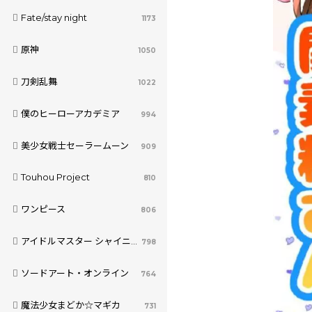
Fate/stay night
1173
原神
1050
刀剣乱舞
1022
僕のヒーローアカデミア
994
美少女戦士セーラームーン
909
Touhou Project
810
ワンピース
806
アイドルマスター シャイニーカラーズ
798
ソードアート・オンライン
764
魔法少女まどか☆マギカ
731