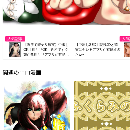
【近所で即ヤリ確実】中出し
【中出しSEX】現役JDと確
OK！即ヤリOK！近所ですぐ
実にヤレるアプリが有能すぎ
繋がる即ヤリアプリが有能す
たww
ぎたwww
関連のエロ漫画