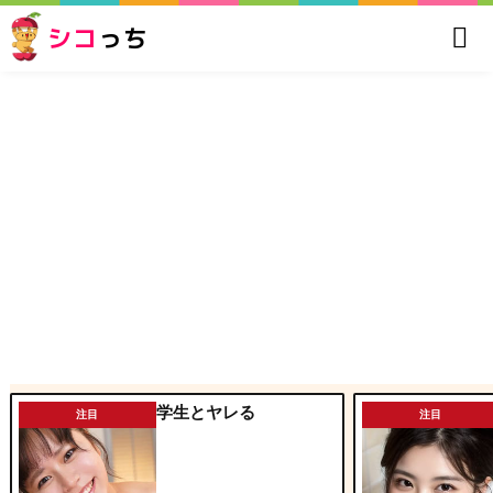
シコ
っち
学生とヤレる
注目
注目