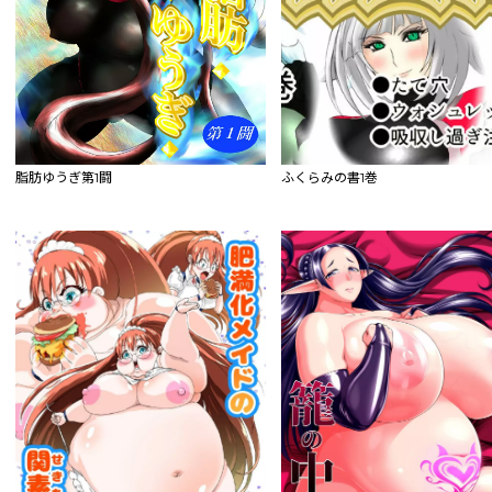
脂肪ゆうぎ第1闘
ふくらみの書1巻