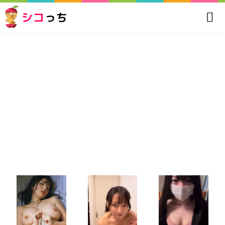
シコ
っち