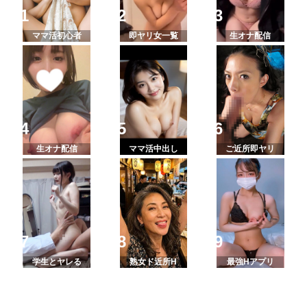
ママ活初心者
即ヤリ女一覧
生オナ配信
生オナ配信
ママ活中出し
ご近所即ヤリ
学生とヤレる
熟女ド近所H
最強Hアプリ