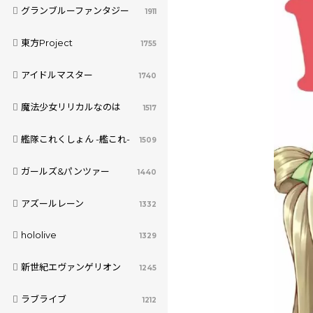
グランブルーファンタジー
1911
東方Project
1755
アイドルマスター
1740
魔法少女リリカルなのは
1517
艦隊これくしょん -艦これ-
1509
ガールズ&パンツァー
1440
アズールレーン
1332
hololive
1329
新世紀エヴァンゲリオン
1245
ラブライブ
1212