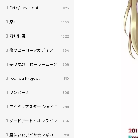
Fate/stay night
1173
原神
1050
刀剣乱舞
1022
僕のヒーローアカデミア
994
美少女戦士セーラームーン
909
Touhou Project
810
ワンピース
806
アイドルマスター シャイニーカラーズ
798
ソードアート・オンライン
764
魔法少女まどか☆マギカ
731