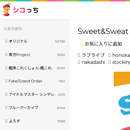
シコ
っち
人気の原作
Sweet&Sweat 
オリジナル
50785
お気に入りに追加
東方Project
ラブライブ
honoka
11256
nakadashi
stockin
艦隊これくしょん-艦これ-
9393
Fate/Grand Order
7153
アイドルマスター シンデレラガールズ
5013
ブルーアーカイブ
4749
よろず
3958