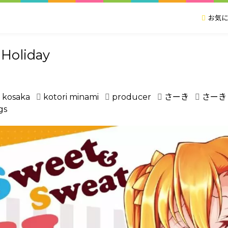
お気に
Holiday
 kosaka
kotori minami
producer
さーき
さーき
gs