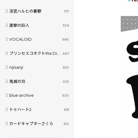
涼宮ハルヒの憂鬱
717
進撃の巨人
709
VOCALOID
680
プリンセスコネクト!Re:Dive
667
nijisanji
650
鬼滅の刃
635
blue archive
630
トゥハート2
618
カードキャプターさくら
610