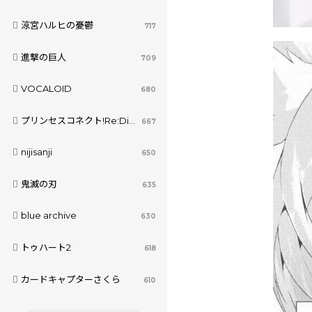
涼宮ハルヒの憂鬱
717
進撃の巨人
709
VOCALOID
680
プリンセスコネクト!Re:Dive
667
nijisanji
650
鬼滅の刃
635
blue archive
630
トゥハート2
618
カードキャプターさくら
610