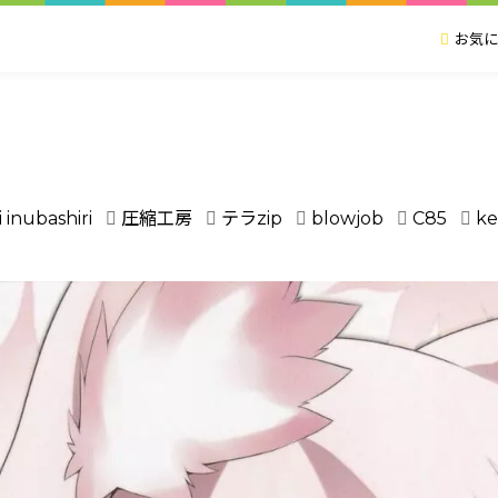
お気に
 inubashiri
圧縮工房
テラzip
blowjob
C85
k