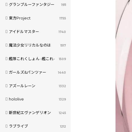
グランブルーファンタジー
1911
東方Project
1755
アイドルマスター
1740
魔法少女リリカルなのは
1517
艦隊これくしょん -艦これ-
1509
ガールズ&パンツァー
1440
アズールレーン
1332
hololive
1329
新世紀エヴァンゲリオン
1245
ラブライブ
1212