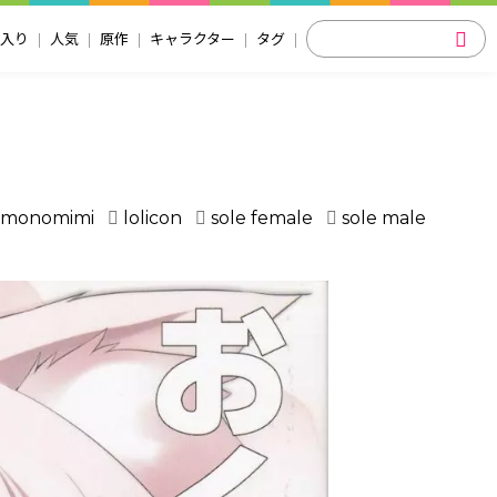
入り
人気
原作
キャラクター
タグ
emonomimi
lolicon
sole female
sole male