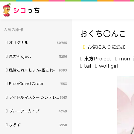
シコ
っち
人気の原作
おくち〇んこ
オリジナル
50785
お気に入りに追加
東方Project
11256
東方Project
momiji
tail
wolf girl
艦隊これくしょん-艦これ-
9393
Fate/Grand Order
7153
アイドルマスター シンデレラガールズ
5013
ブルーアーカイブ
4749
よろず
3958