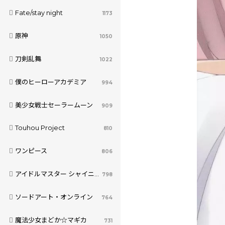
Fate/stay night
1173
原神
1050
刀剣乱舞
1022
僕のヒーローアカデミア
994
美少女戦士セーラームーン
909
Touhou Project
810
ワンピース
806
アイドルマスター シャイニーカラーズ
798
ソードアート・オンライン
764
魔法少女まどか☆マギカ
731