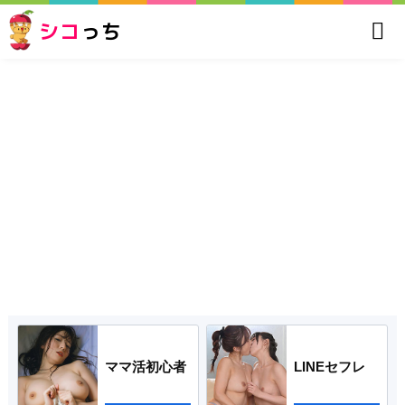
シコ
っち
ママ活初心者
LINEセフレ