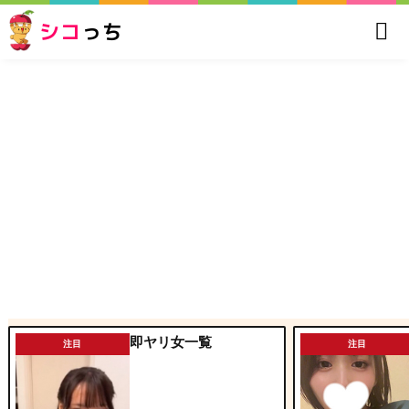
シコ
っち
即ヤリ女一覧
注目
注目