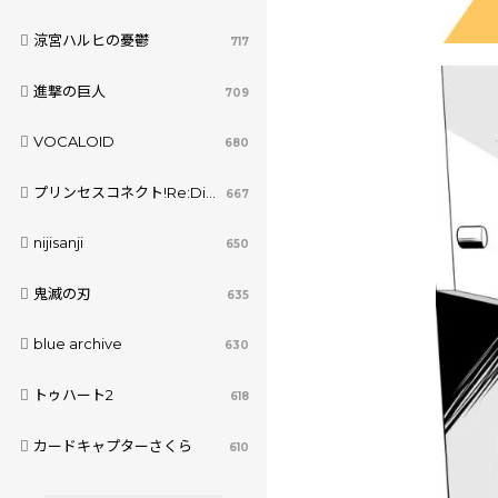
涼宮ハルヒの憂鬱
717
進撃の巨人
709
VOCALOID
680
プリンセスコネクト!Re:Dive
667
nijisanji
650
鬼滅の刃
635
blue archive
630
トゥハート2
618
カードキャプターさくら
610