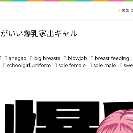
お気に
合がいい爆乳家出ギャル
が
ahegao
big breasts
blowjob
breast feeding
schoolgirl uniform
sole female
sole male
swe