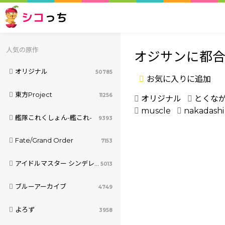
シコ
っち
人気の原作
オジサンに都
オリジナル
50785
お気に入りに追加
東方Project
11256
オリジナル
とくな
muscle
nakadashi
艦隊これくしょん-艦これ-
9393
Fate/Grand Order
7153
アイドルマスター シンデレラガールズ
5013
ブルーアーカイブ
4749
よろず
3958