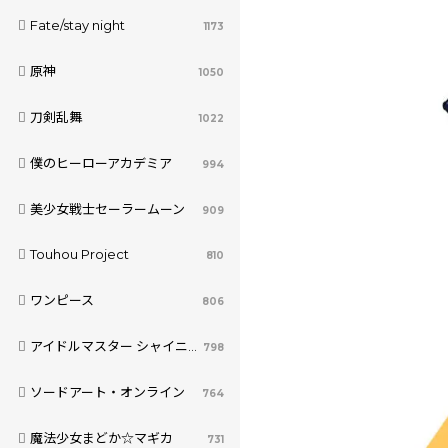
Fate/stay night
1173
原神
1050
刀剣乱舞
1022
僕のヒーローアカデミア
994
美少女戦士セーラームーン
909
Touhou Project
810
ワンピース
806
アイドルマスター シャイニーカラーズ
798
ソードアート・オンライン
764
魔法少女まどか☆マギカ
731