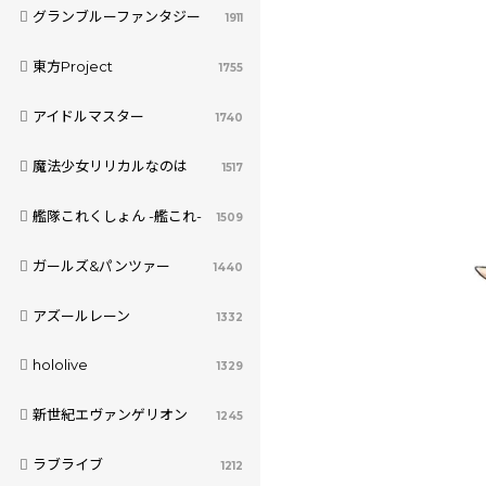
グランブルーファンタジー
1911
東方Project
1755
アイドルマスター
1740
魔法少女リリカルなのは
1517
艦隊これくしょん -艦これ-
1509
ガールズ&パンツァー
1440
アズールレーン
1332
hololive
1329
新世紀エヴァンゲリオン
1245
ラブライブ
1212