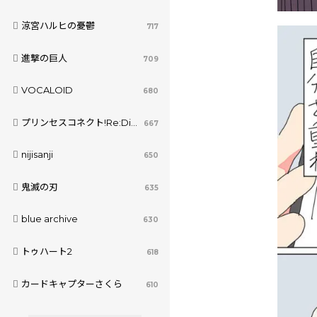
涼宮ハルヒの憂鬱
717
進撃の巨人
709
VOCALOID
680
プリンセスコネクト!Re:Dive
667
nijisanji
650
鬼滅の刃
635
blue archive
630
トゥハート2
618
カードキャプターさくら
610