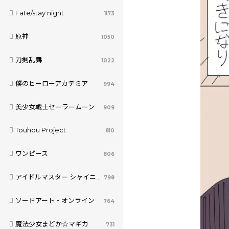
Fate/stay night
1173
原神
1050
刀剣乱舞
1022
僕のヒーローアカデミア
994
美少女戦士セーラームーン
909
Touhou Project
810
ワンピース
806
アイドルマスター シャイニーカラーズ
798
ソードアート・オンライン
764
魔法少女まどか☆マギカ
731