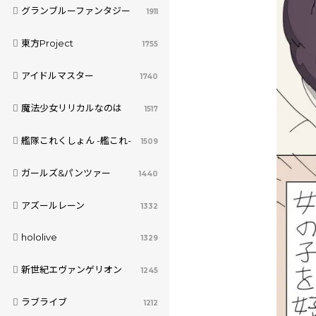
グランブルーファンタジー
1911
東方Project
1755
アイドルマスター
1740
魔法少女リリカルなのは
1517
艦隊これくしょん -艦これ-
1509
ガールズ&パンツァー
1440
アズールレーン
1332
hololive
1329
新世紀エヴァンゲリオン
1245
ラブライブ
1212