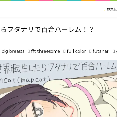
お気に
たらフタナリで百合ハーレム！？
big breasts
fft threesome
full color
futanari